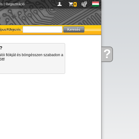
és
|
Regisztráció
0
ípus/Kifejezés:
a?
?
Kérdése
álói fiókját és böngésszen szabadon a
van
tt!