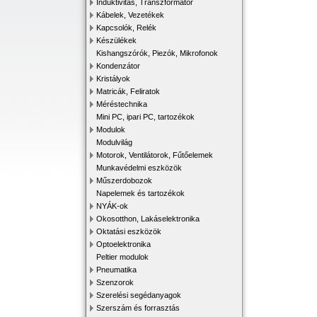
Induktivitás, Transzformátor
Kábelek, Vezetékek
Kapcsolók, Relék
Készülékek
Kishangszórók, Piezók, Mikrofonok
Kondenzátor
Kristályok
Matricák, Feliratok
Méréstechnika
Mini PC, ipari PC, tartozékok
Modulok
Modulvilág
Motorok, Ventilátorok, Fűtőelemek
Munkavédelmi eszközök
Műszerdobozok
Napelemek és tartozékok
NYÁK-ok
Okosotthon, Lakáselektronika
Oktatási eszközök
Optoelektronika
Peltier modulok
Pneumatika
Szenzorok
Szerelési segédanyagok
Szerszám és forrasztás