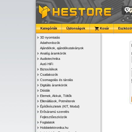
Kategóriák
Újdonságok
Kosár
Eszközök
3D nyomtatás
Adathordozók
Ajándékok, ajándékutalványok
Analóg áramkörök
Audiotechnika
Autó HiFi
Biztosítékok
Csatlakozók
Csomagolás és tárolás
Digitális áramkörök
Diódák
Elemek, Akkuk, Töltők
Ellenállások, Potméterek
Építőkészletek (KIT, Modul)
Erősáramú szerelés
Fejlesztőeszközök
Foglalatok
Hobbielektronika.hu