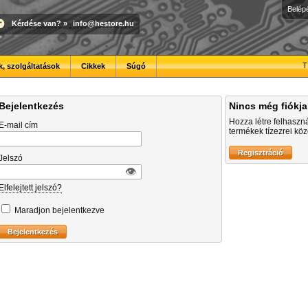
Belép
Kérdése van?
»
info@hestore.hu
T
, szolgáltatások
Cikkek
Súgó
Bejelentkezés
Nincs még fiókj
Hozza létre felhaszn
E-mail cím
termékek tízezrei közö
Jelszó
👁︎
Elfelejtett jelszó?
Maradjon bejelentkezve