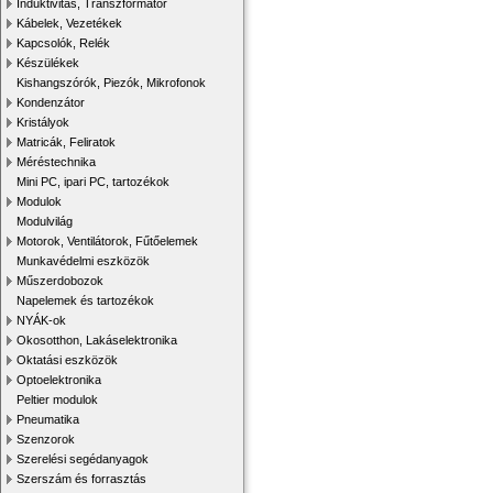
Induktivitás, Transzformátor
Kábelek, Vezetékek
Kapcsolók, Relék
Készülékek
Kishangszórók, Piezók, Mikrofonok
Kondenzátor
Kristályok
Matricák, Feliratok
Méréstechnika
Mini PC, ipari PC, tartozékok
Modulok
Modulvilág
Motorok, Ventilátorok, Fűtőelemek
Munkavédelmi eszközök
Műszerdobozok
Napelemek és tartozékok
NYÁK-ok
Okosotthon, Lakáselektronika
Oktatási eszközök
Optoelektronika
Peltier modulok
Pneumatika
Szenzorok
Szerelési segédanyagok
Szerszám és forrasztás