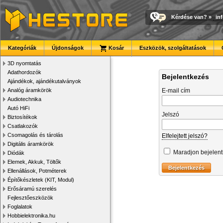
Kérdése van?
»
in
Kategóriák
Újdonságok
Kosár
Eszközök, szolgáltatások
3D nyomtatás
Adathordozók
Bejelentkezés
Ajándékok, ajándékutalványok
Analóg áramkörök
E-mail cím
Audiotechnika
Autó HiFi
Jelszó
Biztosítékok
Csatlakozók
Csomagolás és tárolás
Elfelejtett jelszó?
Digitális áramkörök
Maradjon bejelen
Diódák
Elemek, Akkuk, Töltők
Ellenállások, Potméterek
Építőkészletek (KIT, Modul)
Erősáramú szerelés
Fejlesztőeszközök
Foglalatok
Hobbielektronika.hu