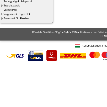
Tápegységek, Adapterek
Tranzisztorok
Varisztorok
Vegyszerek, ragasztók
Zavarszűrők, Ferritek
Főoldal
•
Szállítás
•
Súgó
•
GyIK
•
RMA
•
Általános szerződési fe
HESTO
A csomagküldés a ma