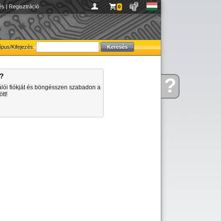
és
|
Regisztráció
0
ípus/Kifejezés:
a?
?
Kérdése
álói fiókját és böngésszen szabadon a
van
tt!