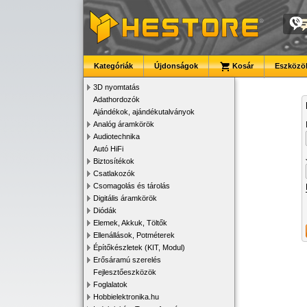
Kategóriák
Újdonságok
Kosár
Eszközök
3D nyomtatás
Adathordozók
Ajándékok, ajándékutalványok
Analóg áramkörök
Audiotechnika
Autó HiFi
Biztosítékok
Csatlakozók
Csomagolás és tárolás
Digitális áramkörök
Diódák
Elemek, Akkuk, Töltők
Ellenállások, Potméterek
Építőkészletek (KIT, Modul)
Erősáramú szerelés
Fejlesztőeszközök
Foglalatok
Hobbielektronika.hu