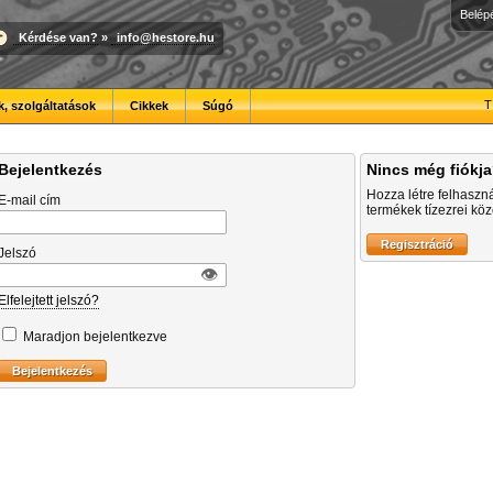
Belép
Kérdése van?
»
info@hestore.hu
T
, szolgáltatások
Cikkek
Súgó
Bejelentkezés
Nincs még fiókj
Hozza létre felhaszn
E-mail cím
termékek tízezrei közö
Jelszó
👁︎
Elfelejtett jelszó?
Maradjon bejelentkezve