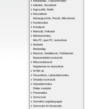
Induktivitás, Transzformátor
Kábelek, Vezetékek
Kapcsolók, Relék
Készülékek
Kishangszórók, Piezók, Mikrofonok
Kondenzátor
Kristályok
Matricák, Feliratok
Méréstechnika
Mini PC, ipari PC, tartozékok
Modulok
Modulvilág
Motorok, Ventilátorok, Fűtőelemek
Munkavédelmi eszközök
Műszerdobozok
Napelemek és tartozékok
NYÁK-ok
Okosotthon, Lakáselektronika
Oktatási eszközök
Optoelektronika
Peltier modulok
Pneumatika
Szenzorok
Szerelési segédanyagok
Szerszám és forrasztás