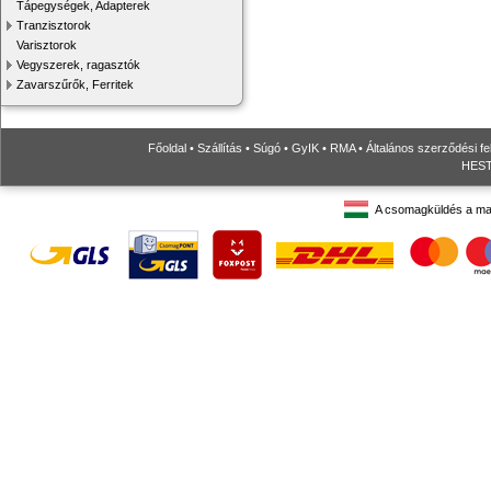
Tápegységek, Adapterek
Tranzisztorok
Varisztorok
Vegyszerek, ragasztók
Zavarszűrők, Ferritek
Főoldal
•
Szállítás
•
Súgó
•
GyIK
•
RMA
•
Általános szerződési fe
HESTO
A csomagküldés a ma