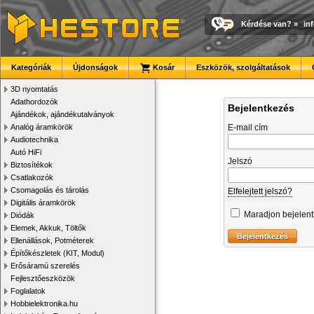
Kérdése van?
»
in
Kategóriák
Újdonságok
Kosár
Eszközök, szolgáltatások
3D nyomtatás
Adathordozók
Bejelentkezés
Ajándékok, ajándékutalványok
Analóg áramkörök
E-mail cím
Audiotechnika
Autó HiFi
Jelszó
Biztosítékok
Csatlakozók
Csomagolás és tárolás
Elfelejtett jelszó?
Digitális áramkörök
Maradjon bejelen
Diódák
Elemek, Akkuk, Töltők
Ellenállások, Potméterek
Építőkészletek (KIT, Modul)
Erősáramú szerelés
Fejlesztőeszközök
Foglalatok
Hobbielektronika.hu