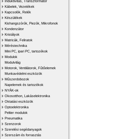
Induktivitás, Transzformátor
Kábelek, Vezetékek
Kapcsolók, Relék
Készülékek
Kishangszórók, Piezók, Mikrofonok
Kondenzátor
Kristályok
Matricák, Feliratok
Méréstechnika
Mini PC, ipari PC, tartozékok
Modulok
Modulvilág
Motorok, Ventilátorok, Fűtőelemek
Munkavédelmi eszközök
Műszerdobozok
Napelemek és tartozékok
NYÁK-ok
Okosotthon, Lakáselektronika
Oktatási eszközök
Optoelektronika
Peltier modulok
Pneumatika
Szenzorok
Szerelési segédanyagok
Szerszám és forrasztás