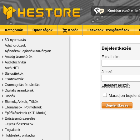
Kérdése van?
»
in
Kategóriák
Újdonságok
Kosár
Eszközök, szolgáltatások
3D nyomtatás
Adathordozók
Bejelentkezés
Ajándékok, ajándékutalványok
Analóg áramkörök
E-mail cím
Audiotechnika
Autó HiFi
Jelszó
Biztosítékok
Csatlakozók
Csomagolás és tárolás
Elfelejtett jelszó?
Digitális áramkörök
Maradjon bejelen
Diódák
Elemek, Akkuk, Töltők
Ellenállások, Potméterek
Építőkészletek (KIT, Modul)
Erősáramú szerelés
Fejlesztőeszközök
Foglalatok
Hobbielektronika.hu