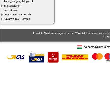
Tápegységek, Adapterek
Tranzisztorok
Varisztorok
Vegyszerek, ragasztók
Zavarszűrők, Ferritek
Főoldal
•
Szállítás
•
Súgó
•
GyIK
•
RMA
•
Általános szerződési fe
HESTO
A csomagküldés a ma