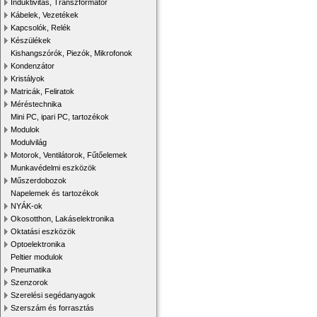
Induktivitás, Transzformátor
Kábelek, Vezetékek
Kapcsolók, Relék
Készülékek
Kishangszórók, Piezók, Mikrofonok
Kondenzátor
Kristályok
Matricák, Feliratok
Méréstechnika
Mini PC, ipari PC, tartozékok
Modulok
Modulvilág
Motorok, Ventilátorok, Fűtőelemek
Munkavédelmi eszközök
Műszerdobozok
Napelemek és tartozékok
NYÁK-ok
Okosotthon, Lakáselektronika
Oktatási eszközök
Optoelektronika
Peltier modulok
Pneumatika
Szenzorok
Szerelési segédanyagok
Szerszám és forrasztás