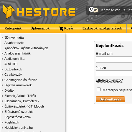
Kérdése van?
»
in
Kategóriák
Újdonságok
Kosár
Eszközök, szolgáltatások
3D nyomtatás
Adathordozók
Bejelentkezés
Ajándékok, ajándékutalványok
Analóg áramkörök
E-mail cím
Audiotechnika
Autó HiFi
Jelszó
Biztosítékok
Csatlakozók
Csomagolás és tárolás
Elfelejtett jelszó?
Digitális áramkörök
Maradjon bejelen
Diódák
Elemek, Akkuk, Töltők
Ellenállások, Potméterek
Építőkészletek (KIT, Modul)
Erősáramú szerelés
Fejlesztőeszközök
Foglalatok
Hobbielektronika.hu