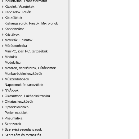
Induktivitás, Transzformátor
Kábelek, Vezetékek
Kapcsolók, Relék
Készülékek
Kishangszórók, Piezók, Mikrofonok
Kondenzátor
Kristályok
Matricák, Feliratok
Méréstechnika
Mini PC, ipari PC, tartozékok
Modulok
Modulvilág
Motorok, Ventilátorok, Fűtőelemek
Munkavédelmi eszközök
Műszerdobozok
Napelemek és tartozékok
NYÁK-ok
Okosotthon, Lakáselektronika
Oktatási eszközök
Optoelektronika
Peltier modulok
Pneumatika
Szenzorok
Szerelési segédanyagok
Szerszám és forrasztás