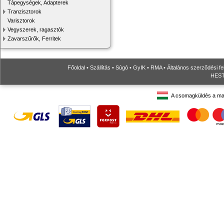
Tápegységek, Adapterek
Tranzisztorok
Varisztorok
Vegyszerek, ragasztók
Zavarszűrők, Ferritek
Főoldal
•
Szállítás
•
Súgó
•
GyIK
•
RMA
•
Általános szerződési fe
HESTO
A csomagküldés a ma