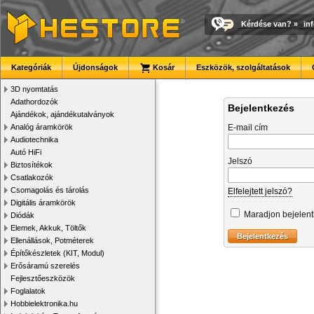
Kérdése van?
»
in
Kategóriák
Újdonságok
Kosár
Eszközök, szolgáltatások
3D nyomtatás
Adathordozók
Bejelentkezés
Ajándékok, ajándékutalványok
Analóg áramkörök
E-mail cím
Audiotechnika
Autó HiFi
Jelszó
Biztosítékok
Csatlakozók
Csomagolás és tárolás
Elfelejtett jelszó?
Digitális áramkörök
Maradjon bejelen
Diódák
Elemek, Akkuk, Töltők
Ellenállások, Potméterek
Építőkészletek (KIT, Modul)
Erősáramú szerelés
Fejlesztőeszközök
Foglalatok
Hobbielektronika.hu