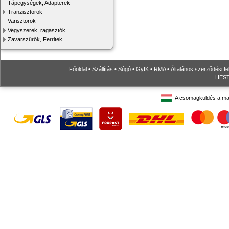
Tápegységek, Adapterek
Tranzisztorok
Varisztorok
Vegyszerek, ragasztók
Zavarszűrők, Ferritek
Főoldal
•
Szállítás
•
Súgó
•
GyIK
•
RMA
•
Általános szerződési fe
HESTO
A csomagküldés a ma