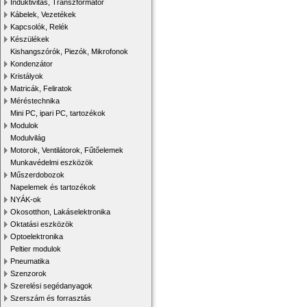
Induktivitás, Transzformátor
Kábelek, Vezetékek
Kapcsolók, Relék
Készülékek
Kishangszórók, Piezók, Mikrofonok
Kondenzátor
Kristályok
Matricák, Feliratok
Méréstechnika
Mini PC, ipari PC, tartozékok
Modulok
Modulvilág
Motorok, Ventilátorok, Fűtőelemek
Munkavédelmi eszközök
Műszerdobozok
Napelemek és tartozékok
NYÁK-ok
Okosotthon, Lakáselektronika
Oktatási eszközök
Optoelektronika
Peltier modulok
Pneumatika
Szenzorok
Szerelési segédanyagok
Szerszám és forrasztás