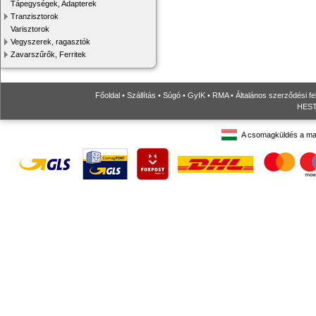
Tápegységek, Adapterek
Tranzisztorok
Varisztorok
Vegyszerek, ragasztók
Zavarszűrők, Ferritek
Főoldal
•
Szállítás
•
Súgó
•
GyIK
•
RMA
•
Általános szerződési fe
HESTO
A csomagküldés a ma