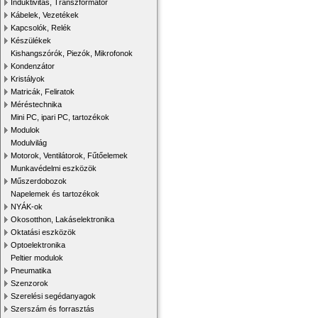
Induktivitás, Transzformátor
Kábelek, Vezetékek
Kapcsolók, Relék
Készülékek
Kishangszórók, Piezók, Mikrofonok
Kondenzátor
Kristályok
Matricák, Feliratok
Méréstechnika
Mini PC, ipari PC, tartozékok
Modulok
Modulvilág
Motorok, Ventilátorok, Fűtőelemek
Munkavédelmi eszközök
Műszerdobozok
Napelemek és tartozékok
NYÁK-ok
Okosotthon, Lakáselektronika
Oktatási eszközök
Optoelektronika
Peltier modulok
Pneumatika
Szenzorok
Szerelési segédanyagok
Szerszám és forrasztás