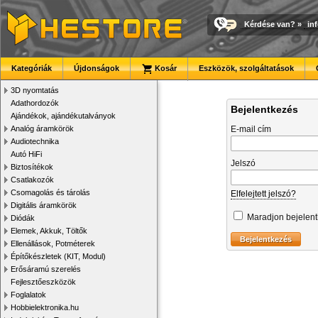
Kérdése van?
»
in
Kategóriák
Újdonságok
Kosár
Eszközök, szolgáltatások
3D nyomtatás
Adathordozók
Bejelentkezés
Ajándékok, ajándékutalványok
Analóg áramkörök
E-mail cím
Audiotechnika
Autó HiFi
Jelszó
Biztosítékok
Csatlakozók
Csomagolás és tárolás
Elfelejtett jelszó?
Digitális áramkörök
Maradjon bejelen
Diódák
Elemek, Akkuk, Töltők
Ellenállások, Potméterek
Építőkészletek (KIT, Modul)
Erősáramú szerelés
Fejlesztőeszközök
Foglalatok
Hobbielektronika.hu