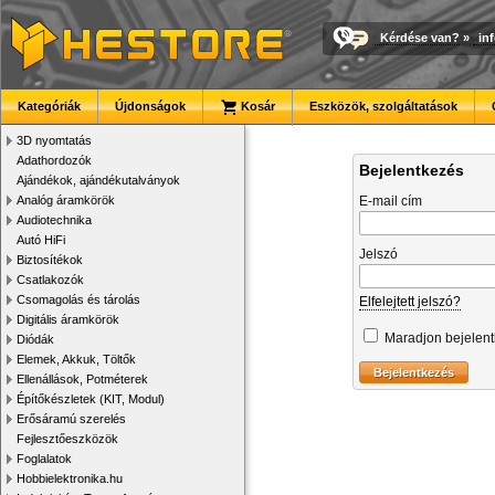
Kérdése van?
»
in
Kategóriák
Újdonságok
Kosár
Eszközök, szolgáltatások
3D nyomtatás
Adathordozók
Bejelentkezés
Ajándékok, ajándékutalványok
Analóg áramkörök
E-mail cím
Audiotechnika
Autó HiFi
Jelszó
Biztosítékok
Csatlakozók
Csomagolás és tárolás
Elfelejtett jelszó?
Digitális áramkörök
Maradjon bejelen
Diódák
Elemek, Akkuk, Töltők
Ellenállások, Potméterek
Építőkészletek (KIT, Modul)
Erősáramú szerelés
Fejlesztőeszközök
Foglalatok
Hobbielektronika.hu