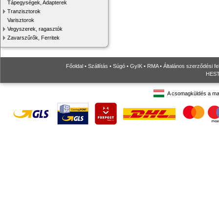
Tápegységek, Adapterek
Tranzisztorok
Varisztorok
Vegyszerek, ragasztók
Zavarszűrők, Ferritek
Főoldal
•
Szállítás
•
Súgó
•
GyIK
•
RMA
•
Általános szerződési fe
HESTO
A csomagküldés a ma