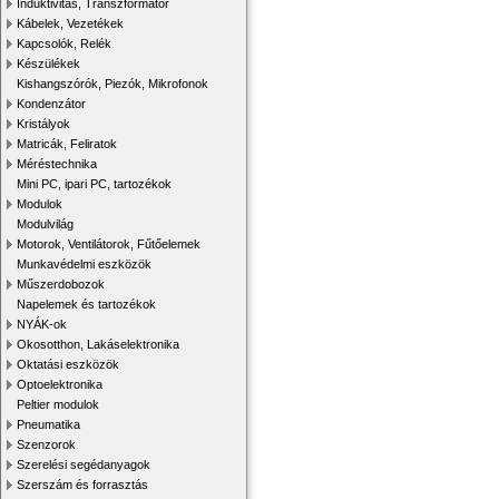
Induktivitás, Transzformátor
Kábelek, Vezetékek
Kapcsolók, Relék
Készülékek
Kishangszórók, Piezók, Mikrofonok
Kondenzátor
Kristályok
Matricák, Feliratok
Méréstechnika
Mini PC, ipari PC, tartozékok
Modulok
Modulvilág
Motorok, Ventilátorok, Fűtőelemek
Munkavédelmi eszközök
Műszerdobozok
Napelemek és tartozékok
NYÁK-ok
Okosotthon, Lakáselektronika
Oktatási eszközök
Optoelektronika
Peltier modulok
Pneumatika
Szenzorok
Szerelési segédanyagok
Szerszám és forrasztás