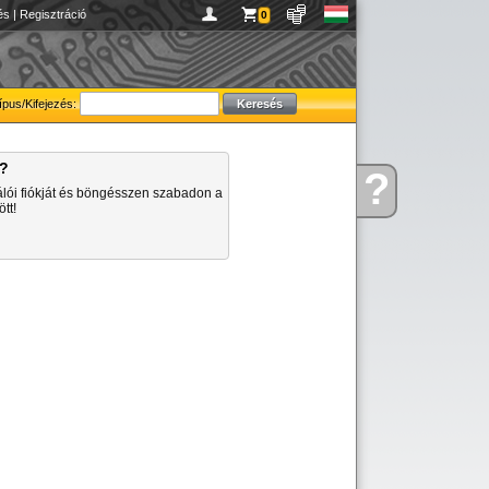
és
|
Regisztráció
0
ípus/Kifejezés:
a?
?
Kérdése
álói fiókját és böngésszen szabadon a
van
tt!