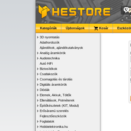
Kategóriák
Újdonságok
Kosár
Eszközök
3D nyomtatás
Adathordozók
Ajándékok, ajándékutalványok
Analóg áramkörök
Audiotechnika
Autó HiFi
Biztosítékok
Csatlakozók
Csomagolás és tárolás
Digitális áramkörök
Diódák
Elemek, Akkuk, Töltők
Ellenállások, Potméterek
Építőkészletek (KIT, Modul)
Erősáramú szerelés
Fejlesztőeszközök
Foglalatok
Hobbielektronika.hu