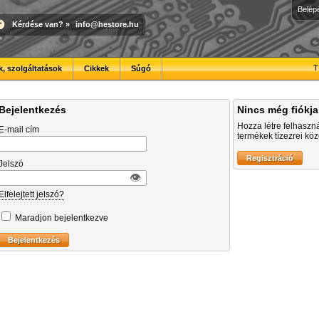
Belép
Kérdése van?
»
info@hestore.hu
T
, szolgáltatások
Cikkek
Súgó
Bejelentkezés
Nincs még fiókj
Hozza létre felhaszn
E-mail cím
termékek tízezrei közö
Jelszó
👁︎
Elfelejtett jelszó?
Maradjon bejelentkezve