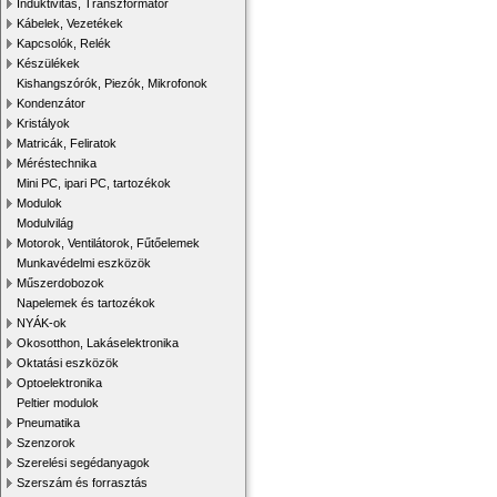
Induktivitás, Transzformátor
Kábelek, Vezetékek
Kapcsolók, Relék
Készülékek
Kishangszórók, Piezók, Mikrofonok
Kondenzátor
Kristályok
Matricák, Feliratok
Méréstechnika
Mini PC, ipari PC, tartozékok
Modulok
Modulvilág
Motorok, Ventilátorok, Fűtőelemek
Munkavédelmi eszközök
Műszerdobozok
Napelemek és tartozékok
NYÁK-ok
Okosotthon, Lakáselektronika
Oktatási eszközök
Optoelektronika
Peltier modulok
Pneumatika
Szenzorok
Szerelési segédanyagok
Szerszám és forrasztás