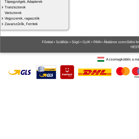
Tápegységek, Adapterek
Tranzisztorok
Varisztorok
Vegyszerek, ragasztók
Zavarszűrők, Ferritek
Főoldal
•
Szállítás
•
Súgó
•
GyIK
•
RMA
•
Általános szerződési fe
HESTO
A csomagküldés a ma