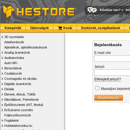
Kérdése van?
»
in
Kategóriák
Újdonságok
Kosár
Eszközök, szolgáltatások
3D nyomtatás
Adathordozók
Bejelentkezés
Ajándékok, ajándékutalványok
Analóg áramkörök
E-mail cím
Audiotechnika
Autó HiFi
Jelszó
Biztosítékok
Csatlakozók
Csomagolás és tárolás
Elfelejtett jelszó?
Digitális áramkörök
Maradjon bejelen
Diódák
Elemek, Akkuk, Töltők
Ellenállások, Potméterek
Építőkészletek (KIT, Modul)
Erősáramú szerelés
Fejlesztőeszközök
Foglalatok
Hobbielektronika.hu