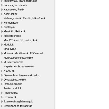
Induktivitás, Transzformátor
Kábelek, Vezetékek
Kapcsolók, Relék
Készülékek
Kishangszórók, Piezók, Mikrofonok
Kondenzátor
Kristályok
Matricák, Feliratok
Méréstechnika
Mini PC, ipari PC, tartozékok
Modulok
Modulvilág
Motorok, Ventilátorok, Fűtőelemek
Munkavédelmi eszközök
Műszerdobozok
Napelemek és tartozékok
NYÁK-ok
Okosotthon, Lakáselektronika
Oktatási eszközök
Optoelektronika
Peltier modulok
Pneumatika
Szenzorok
Szerelési segédanyagok
Szerszám és forrasztás