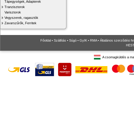
Tápegységek, Adapterek
Tranzisztorok
Varisztorok
Vegyszerek, ragasztók
Zavarszűrők, Ferritek
Főoldal
•
Szállítás
•
Súgó
•
GyIK
•
RMA
•
Általános szerződési fe
HESTO
A csomagküldés a ma