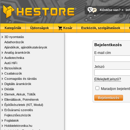
Kérdése van?
»
in
Kategóriák
Újdonságok
Kosár
Eszközök, szolgáltatások
3D nyomtatás
Adathordozók
Bejelentkezés
Ajándékok, ajándékutalványok
Analóg áramkörök
E-mail cím
Audiotechnika
Autó HiFi
Jelszó
Biztosítékok
Csatlakozók
Csomagolás és tárolás
Elfelejtett jelszó?
Digitális áramkörök
Maradjon bejelen
Diódák
Elemek, Akkuk, Töltők
Ellenállások, Potméterek
Építőkészletek (KIT, Modul)
Erősáramú szerelés
Fejlesztőeszközök
Foglalatok
Hobbielektronika.hu