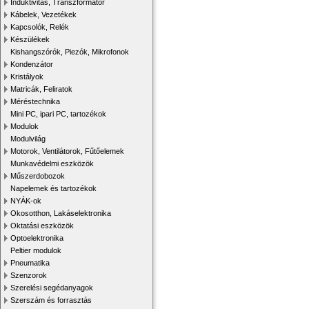
Induktivitás, Transzformátor
Kábelek, Vezetékek
Kapcsolók, Relék
Készülékek
Kishangszórók, Piezók, Mikrofonok
Kondenzátor
Kristályok
Matricák, Feliratok
Méréstechnika
Mini PC, ipari PC, tartozékok
Modulok
Modulvilág
Motorok, Ventilátorok, Fűtőelemek
Munkavédelmi eszközök
Műszerdobozok
Napelemek és tartozékok
NYÁK-ok
Okosotthon, Lakáselektronika
Oktatási eszközök
Optoelektronika
Peltier modulok
Pneumatika
Szenzorok
Szerelési segédanyagok
Szerszám és forrasztás