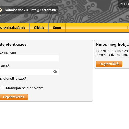
Belép
Kérdése van?
»
info@hestore.hu
T
, szolgáltatások
Cikkek
Súgó
Bejelentkezés
Nincs még fiókj
Hozza létre felhaszn
E-mail cím
termékek tízezrei közö
Jelszó
👁︎
Elfelejtett jelszó?
Maradjon bejelentkezve