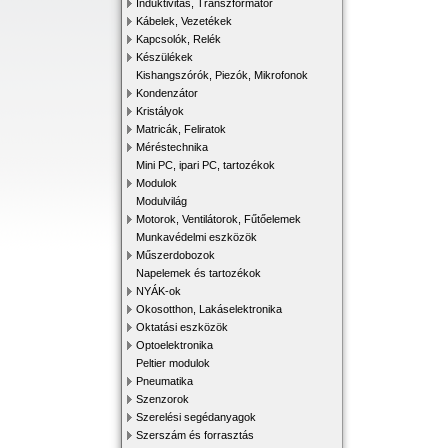
Induktivitás, Transzformátor
Kábelek, Vezetékek
Kapcsolók, Relék
Készülékek
Kishangszórók, Piezók, Mikrofonok
Kondenzátor
Kristályok
Matricák, Feliratok
Méréstechnika
Mini PC, ipari PC, tartozékok
Modulok
Modulvilág
Motorok, Ventilátorok, Fűtőelemek
Munkavédelmi eszközök
Műszerdobozok
Napelemek és tartozékok
NYÁK-ok
Okosotthon, Lakáselektronika
Oktatási eszközök
Optoelektronika
Peltier modulok
Pneumatika
Szenzorok
Szerelési segédanyagok
Szerszám és forrasztás