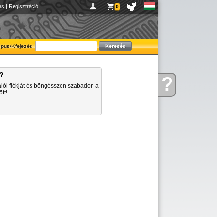
és
|
Regisztráció
0
ípus/Kifejezés:
a?
?
Kérdése
álói fiókját és böngésszen szabadon a
van
tt!