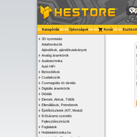
Kategóriák
Újdonságok
Kosár
Eszközök
3D nyomtatás
Adathordozók
Ajándékok, ajándékutalványok
Analóg áramkörök
Audiotechnika
Autó HiFi
Biztosítékok
Csatlakozók
Csomagolás és tárolás
Digitális áramkörök
Diódák
Elemek, Akkuk, Töltők
Ellenállások, Potméterek
Építőkészletek (KIT, Modul)
Erősáramú szerelés
Fejlesztőeszközök
Foglalatok
Hobbielektronika.hu