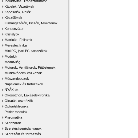
Induktivitás, Transzformátor
Kábelek, Vezetékek
Kapcsolók, Relék
Készülékek
Kishangszórók, Piezók, Mikrofonok
Kondenzátor
Kristályok
Matricák, Feliratok
Méréstechnika
Mini PC, ipari PC, tartozékok
Modulok
Modulvilág
Motorok, Ventilátorok, Fűtőelemek
Munkavédelmi eszközök
Műszerdobozok
Napelemek és tartozékok
NYÁK-ok
Okosotthon, Lakáselektronika
Oktatási eszközök
Optoelektronika
Peltier modulok
Pneumatika
Szenzorok
Szerelési segédanyagok
Szerszám és forrasztás