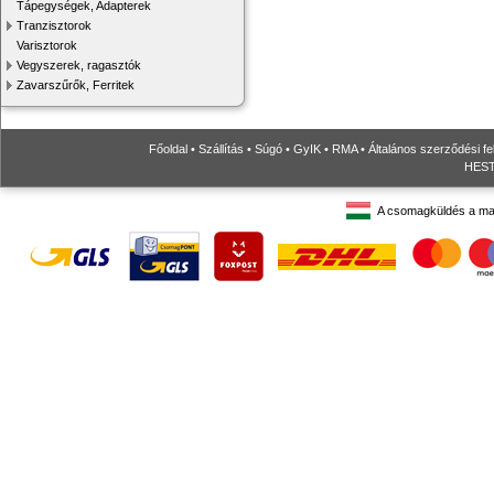
Tápegységek, Adapterek
Tranzisztorok
Varisztorok
Vegyszerek, ragasztók
Zavarszűrők, Ferritek
Főoldal
•
Szállítás
•
Súgó
•
GyIK
•
RMA
•
Általános szerződési fe
HESTO
A csomagküldés a ma