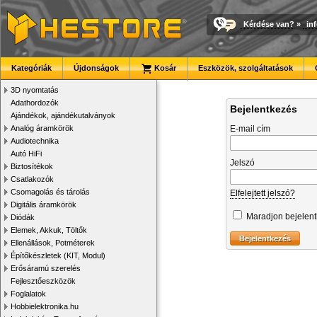
Kérdése van?
»
in
Kategóriák
Újdonságok
Kosár
Eszközök, szolgáltatások
3D nyomtatás
Adathordozók
Bejelentkezés
Ajándékok, ajándékutalványok
Analóg áramkörök
E-mail cím
Audiotechnika
Autó HiFi
Jelszó
Biztosítékok
Csatlakozók
Csomagolás és tárolás
Elfelejtett jelszó?
Digitális áramkörök
Maradjon bejelen
Diódák
Elemek, Akkuk, Töltők
Ellenállások, Potméterek
Építőkészletek (KIT, Modul)
Erősáramú szerelés
Fejlesztőeszközök
Foglalatok
Hobbielektronika.hu