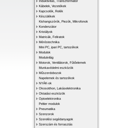
Induktivitás, Transzformátor
Kábelek, Vezetékek
Kapcsolók, Relék
Készülékek
Kishangszórók, Piezók, Mikrofonok
Kondenzátor
Kristályok
Matricák, Feliratok
Méréstechnika
Mini PC, ipari PC, tartozékok
Modulok
Modulvilág
Motorok, Ventilátorok, Fűtőelemek
Munkavédelmi eszközök
Műszerdobozok
Napelemek és tartozékok
NYÁK-ok
Okosotthon, Lakáselektronika
Oktatási eszközök
Optoelektronika
Peltier modulok
Pneumatika
Szenzorok
Szerelési segédanyagok
Szerszám és forrasztás