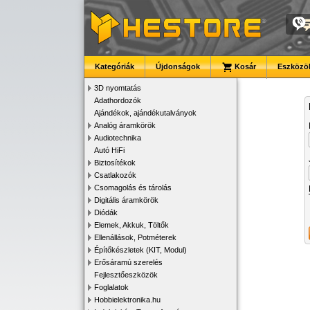
Kategóriák
Újdonságok
Kosár
Eszközök
3D nyomtatás
Adathordozók
Ajándékok, ajándékutalványok
Analóg áramkörök
Audiotechnika
Autó HiFi
Biztosítékok
Csatlakozók
Csomagolás és tárolás
Digitális áramkörök
Diódák
Elemek, Akkuk, Töltők
Ellenállások, Potméterek
Építőkészletek (KIT, Modul)
Erősáramú szerelés
Fejlesztőeszközök
Foglalatok
Hobbielektronika.hu