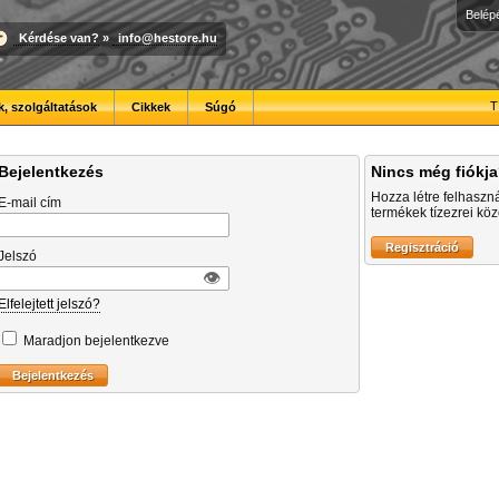
Belép
Kérdése van?
»
info@hestore.hu
T
, szolgáltatások
Cikkek
Súgó
Bejelentkezés
Nincs még fiókj
Hozza létre felhaszn
E-mail cím
termékek tízezrei közö
Jelszó
👁︎
Elfelejtett jelszó?
Maradjon bejelentkezve