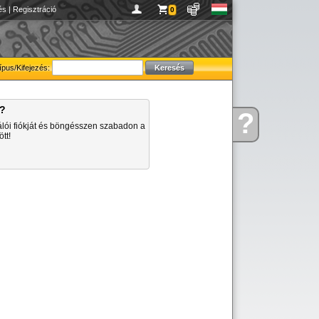
és
|
Regisztráció
0
ípus/Kifejezés:
a?
?
Kérdése
álói fiókját és böngésszen szabadon a
van
tt!