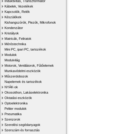
Induktivitás, Transzformátor
Kábelek, Vezetékek
Kapcsolók, Relék
Készülékek
Kishangszórók, Piezók, Mikrofonok
Kondenzátor
Kristályok
Matricák, Feliratok
Méréstechnika
Mini PC, ipari PC, tartozékok
Modulok
Modulvilág
Motorok, Ventilátorok, Fűtőelemek
Munkavédelmi eszközök
Műszerdobozok
Napelemek és tartozékok
NYÁK-ok
Okosotthon, Lakáselektronika
Oktatási eszközök
Optoelektronika
Peltier modulok
Pneumatika
Szenzorok
Szerelési segédanyagok
Szerszám és forrasztás