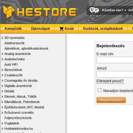
Kérdése van?
»
in
Kategóriák
Újdonságok
Kosár
Eszközök, szolgáltatások
3D nyomtatás
Adathordozók
Bejelentkezés
Ajándékok, ajándékutalványok
Analóg áramkörök
E-mail cím
Audiotechnika
Autó HiFi
Jelszó
Biztosítékok
Csatlakozók
Csomagolás és tárolás
Elfelejtett jelszó?
Digitális áramkörök
Maradjon bejelen
Diódák
Elemek, Akkuk, Töltők
Ellenállások, Potméterek
Építőkészletek (KIT, Modul)
Erősáramú szerelés
Fejlesztőeszközök
Foglalatok
Hobbielektronika.hu