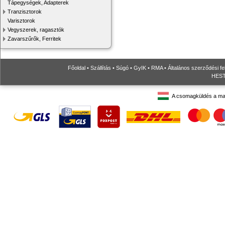
Tápegységek, Adapterek
Tranzisztorok
Varisztorok
Vegyszerek, ragasztók
Zavarszűrők, Ferritek
Főoldal
•
Szállítás
•
Súgó
•
GyIK
•
RMA
•
Általános szerződési fe
HESTO
A csomagküldés a ma