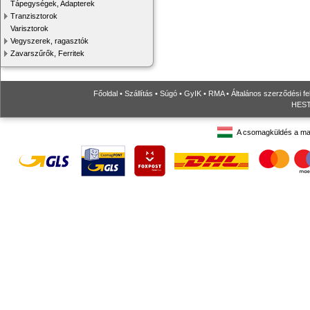
Tápegységek, Adapterek
Tranzisztorok
Varisztorok
Vegyszerek, ragasztók
Zavarszűrők, Ferritek
Főoldal
•
Szállítás
•
Súgó
•
GyIK
•
RMA
•
Általános szerződési fe
HESTO
A csomagküldés a ma