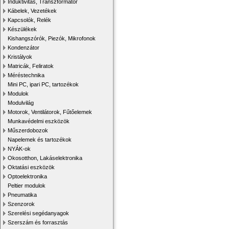
Induktivitás, Transzformátor
Kábelek, Vezetékek
Kapcsolók, Relék
Készülékek
Kishangszórók, Piezók, Mikrofonok
Kondenzátor
Kristályok
Matricák, Feliratok
Méréstechnika
Mini PC, ipari PC, tartozékok
Modulok
Modulvilág
Motorok, Ventilátorok, Fűtőelemek
Munkavédelmi eszközök
Műszerdobozok
Napelemek és tartozékok
NYÁK-ok
Okosotthon, Lakáselektronika
Oktatási eszközök
Optoelektronika
Peltier modulok
Pneumatika
Szenzorok
Szerelési segédanyagok
Szerszám és forrasztás