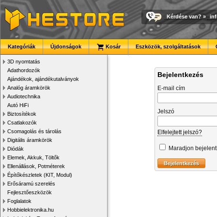
Kérdése van?
»
in
Kategóriák
Újdonságok
Kosár
Eszközök, szolgáltatások
3D nyomtatás
Adathordozók
Bejelentkezés
Ajándékok, ajándékutalványok
Analóg áramkörök
E-mail cím
Audiotechnika
Autó HiFi
Jelszó
Biztosítékok
Csatlakozók
Csomagolás és tárolás
Elfelejtett jelszó?
Digitális áramkörök
Maradjon bejelen
Diódák
Elemek, Akkuk, Töltők
Ellenállások, Potméterek
Építőkészletek (KIT, Modul)
Erősáramú szerelés
Fejlesztőeszközök
Foglalatok
Hobbielektronika.hu