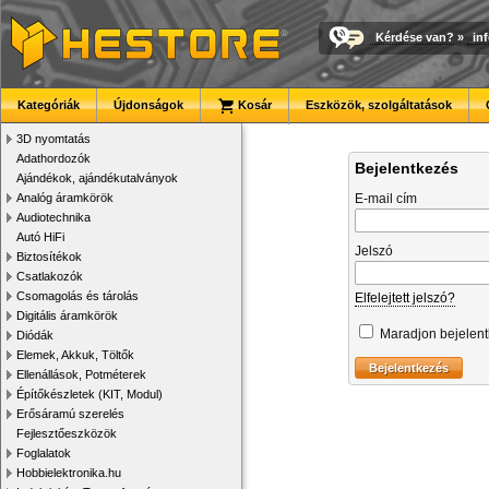
Kérdése van?
»
in
Kategóriák
Újdonságok
Kosár
Eszközök, szolgáltatások
3D nyomtatás
Adathordozók
Bejelentkezés
Ajándékok, ajándékutalványok
Analóg áramkörök
E-mail cím
Audiotechnika
Autó HiFi
Jelszó
Biztosítékok
Csatlakozók
Csomagolás és tárolás
Elfelejtett jelszó?
Digitális áramkörök
Maradjon bejelen
Diódák
Elemek, Akkuk, Töltők
Ellenállások, Potméterek
Építőkészletek (KIT, Modul)
Erősáramú szerelés
Fejlesztőeszközök
Foglalatok
Hobbielektronika.hu