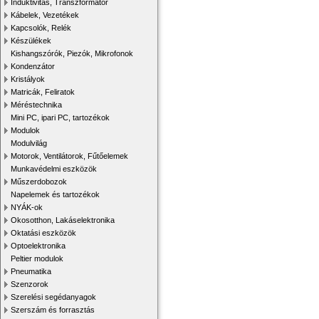
Induktivitás, Transzformátor
Kábelek, Vezetékek
Kapcsolók, Relék
Készülékek
Kishangszórók, Piezók, Mikrofonok
Kondenzátor
Kristályok
Matricák, Feliratok
Méréstechnika
Mini PC, ipari PC, tartozékok
Modulok
Modulvilág
Motorok, Ventilátorok, Fűtőelemek
Munkavédelmi eszközök
Műszerdobozok
Napelemek és tartozékok
NYÁK-ok
Okosotthon, Lakáselektronika
Oktatási eszközök
Optoelektronika
Peltier modulok
Pneumatika
Szenzorok
Szerelési segédanyagok
Szerszám és forrasztás