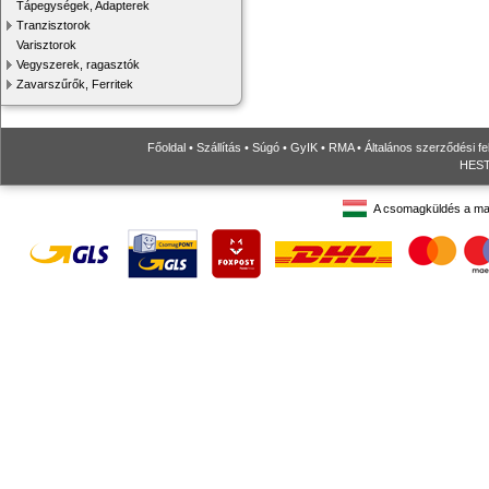
Tápegységek, Adapterek
Tranzisztorok
Varisztorok
Vegyszerek, ragasztók
Zavarszűrők, Ferritek
Főoldal
•
Szállítás
•
Súgó
•
GyIK
•
RMA
•
Általános szerződési fe
HESTO
A csomagküldés a ma