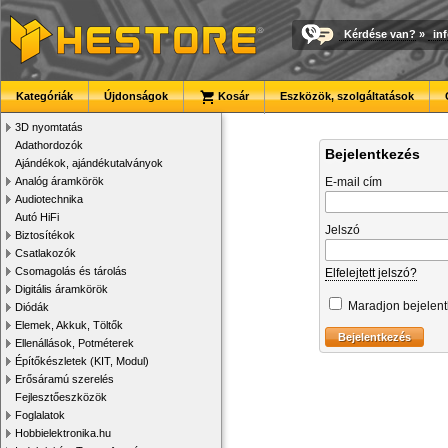
Kérdése van?
»
in
Kategóriák
Újdonságok
Kosár
Eszközök, szolgáltatások
3D nyomtatás
Adathordozók
Bejelentkezés
Ajándékok, ajándékutalványok
Analóg áramkörök
E-mail cím
Audiotechnika
Autó HiFi
Jelszó
Biztosítékok
Csatlakozók
Csomagolás és tárolás
Elfelejtett jelszó?
Digitális áramkörök
Maradjon bejelen
Diódák
Elemek, Akkuk, Töltők
Ellenállások, Potméterek
Építőkészletek (KIT, Modul)
Erősáramú szerelés
Fejlesztőeszközök
Foglalatok
Hobbielektronika.hu