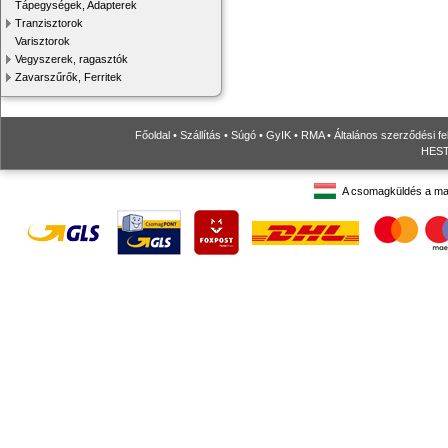
Tápegységek, Adapterek
Tranzisztorok
Varisztorok
Vegyszerek, ragasztók
Zavarszűrők, Ferritek
Főoldal
•
Szállítás
•
Súgó
•
GyIK
•
RMA
•
Általános szerződési fe
HESTO
A csomagküldés a ma