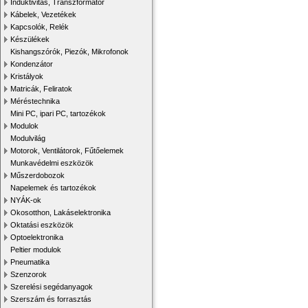
Induktivitás, Transzformátor
Kábelek, Vezetékek
Kapcsolók, Relék
Készülékek
Kishangszórók, Piezók, Mikrofonok
Kondenzátor
Kristályok
Matricák, Feliratok
Méréstechnika
Mini PC, ipari PC, tartozékok
Modulok
Modulvilág
Motorok, Ventilátorok, Fűtőelemek
Munkavédelmi eszközök
Műszerdobozok
Napelemek és tartozékok
NYÁK-ok
Okosotthon, Lakáselektronika
Oktatási eszközök
Optoelektronika
Peltier modulok
Pneumatika
Szenzorok
Szerelési segédanyagok
Szerszám és forrasztás