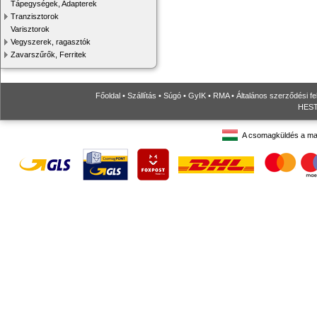
Tápegységek, Adapterek
Tranzisztorok
Varisztorok
Vegyszerek, ragasztók
Zavarszűrők, Ferritek
Főoldal
•
Szállítás
•
Súgó
•
GyIK
•
RMA
•
Általános szerződési fe
HESTO
A csomagküldés a ma