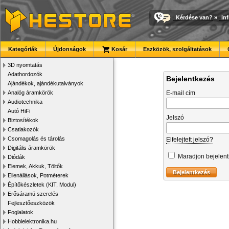
Kérdése van?
»
in
Kategóriák
Újdonságok
Kosár
Eszközök, szolgáltatások
3D nyomtatás
Adathordozók
Bejelentkezés
Ajándékok, ajándékutalványok
Analóg áramkörök
E-mail cím
Audiotechnika
Autó HiFi
Jelszó
Biztosítékok
Csatlakozók
Csomagolás és tárolás
Elfelejtett jelszó?
Digitális áramkörök
Maradjon bejelen
Diódák
Elemek, Akkuk, Töltők
Ellenállások, Potméterek
Építőkészletek (KIT, Modul)
Erősáramú szerelés
Fejlesztőeszközök
Foglalatok
Hobbielektronika.hu