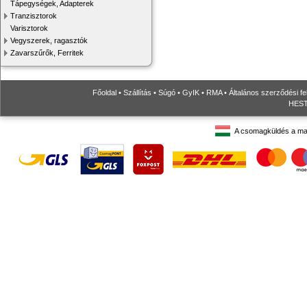
Tápegységek, Adapterek
Tranzisztorok
Varisztorok
Vegyszerek, ragasztók
Zavarszűrők, Ferritek
Főoldal
•
Szállítás
•
Súgó
•
GyIK
•
RMA
•
Általános szerződési fe
HESTO
A csomagküldés a ma