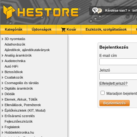
Kérdése van?
»
in
Kategóriák
Újdonságok
Kosár
Eszközök, szolgáltatások
3D nyomtatás
Adathordozók
Bejelentkezés
Ajándékok, ajándékutalványok
Analóg áramkörök
E-mail cím
Audiotechnika
Autó HiFi
Jelszó
Biztosítékok
Csatlakozók
Csomagolás és tárolás
Elfelejtett jelszó?
Digitális áramkörök
Maradjon bejelen
Diódák
Elemek, Akkuk, Töltők
Ellenállások, Potméterek
Építőkészletek (KIT, Modul)
Erősáramú szerelés
Fejlesztőeszközök
Foglalatok
Hobbielektronika.hu