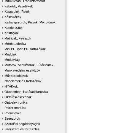
Induktivitás, Transzformátor
Kábelek, Vezetékek
Kapcsolók, Relék
Készülékek
Kishangszórók, Piezók, Mikrofonok
Kondenzátor
Kristályok
Matricák, Feliratok
Méréstechnika
Mini PC, ipari PC, tartozékok
Modulok
Modulvilág
Motorok, Ventilátorok, Fűtőelemek
Munkavédelmi eszközök
Műszerdobozok
Napelemek és tartozékok
NYÁK-ok
Okosotthon, Lakáselektronika
Oktatási eszközök
Optoelektronika
Peltier modulok
Pneumatika
Szenzorok
Szerelési segédanyagok
Szerszám és forrasztás