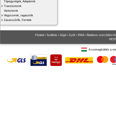
Tápegységek, Adapterek
Tranzisztorok
Varisztorok
Vegyszerek, ragasztók
Zavarszűrők, Ferritek
Főoldal
•
Szállítás
•
Súgó
•
GyIK
•
RMA
•
Általános szerződési fe
HESTO
A csomagküldés a ma