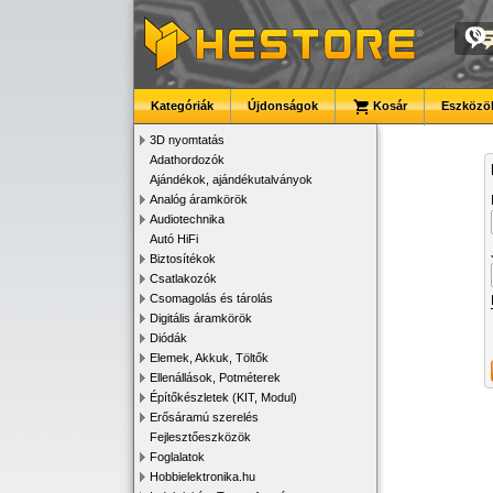
Kategóriák
Újdonságok
Kosár
Eszközök
3D nyomtatás
Adathordozók
Ajándékok, ajándékutalványok
Analóg áramkörök
Audiotechnika
Autó HiFi
Biztosítékok
Csatlakozók
Csomagolás és tárolás
Digitális áramkörök
Diódák
Elemek, Akkuk, Töltők
Ellenállások, Potméterek
Építőkészletek (KIT, Modul)
Erősáramú szerelés
Fejlesztőeszközök
Foglalatok
Hobbielektronika.hu