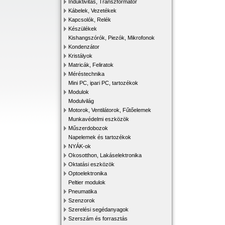
Induktivitás, Transzformátor
Kábelek, Vezetékek
Kapcsolók, Relék
Készülékek
Kishangszórók, Piezók, Mikrofonok
Kondenzátor
Kristályok
Matricák, Feliratok
Méréstechnika
Mini PC, ipari PC, tartozékok
Modulok
Modulvilág
Motorok, Ventilátorok, Fűtőelemek
Munkavédelmi eszközök
Műszerdobozok
Napelemek és tartozékok
NYÁK-ok
Okosotthon, Lakáselektronika
Oktatási eszközök
Optoelektronika
Peltier modulok
Pneumatika
Szenzorok
Szerelési segédanyagok
Szerszám és forrasztás