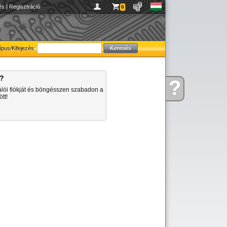
és
|
Regisztráció
0
ípus/Kifejezés:
a?
?
Kérdése
álói fiókját és böngésszen szabadon a
van
tt!