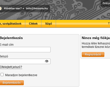
Belép
Kérdése van?
»
info@hestore.hu
T
, szolgáltatások
Cikkek
Súgó
Bejelentkezés
Nincs még fiókj
Hozza létre felhaszn
E-mail cím
termékek tízezrei közö
Jelszó
👁︎
Elfelejtett jelszó?
Maradjon bejelentkezve