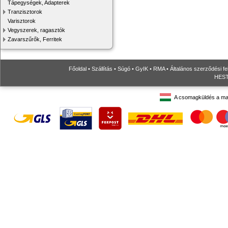
Tápegységek, Adapterek
Tranzisztorok
Varisztorok
Vegyszerek, ragasztók
Zavarszűrők, Ferritek
Főoldal
•
Szállítás
•
Súgó
•
GyIK
•
RMA
•
Általános szerződési fe
HESTO
A csomagküldés a ma