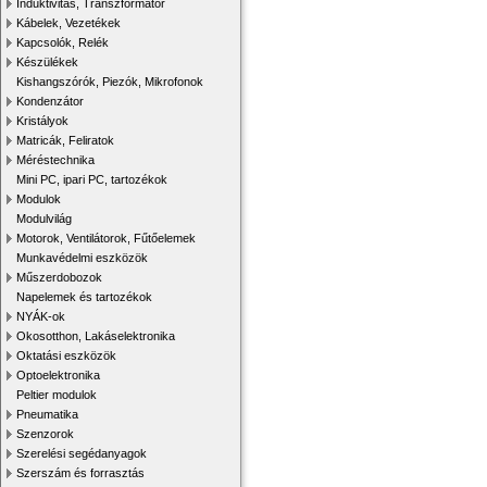
Induktivitás, Transzformátor
Kábelek, Vezetékek
Kapcsolók, Relék
Készülékek
Kishangszórók, Piezók, Mikrofonok
Kondenzátor
Kristályok
Matricák, Feliratok
Méréstechnika
Mini PC, ipari PC, tartozékok
Modulok
Modulvilág
Motorok, Ventilátorok, Fűtőelemek
Munkavédelmi eszközök
Műszerdobozok
Napelemek és tartozékok
NYÁK-ok
Okosotthon, Lakáselektronika
Oktatási eszközök
Optoelektronika
Peltier modulok
Pneumatika
Szenzorok
Szerelési segédanyagok
Szerszám és forrasztás