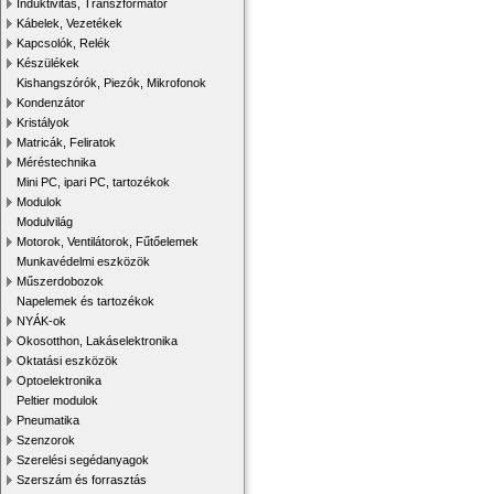
Induktivitás, Transzformátor
Kábelek, Vezetékek
Kapcsolók, Relék
Készülékek
Kishangszórók, Piezók, Mikrofonok
Kondenzátor
Kristályok
Matricák, Feliratok
Méréstechnika
Mini PC, ipari PC, tartozékok
Modulok
Modulvilág
Motorok, Ventilátorok, Fűtőelemek
Munkavédelmi eszközök
Műszerdobozok
Napelemek és tartozékok
NYÁK-ok
Okosotthon, Lakáselektronika
Oktatási eszközök
Optoelektronika
Peltier modulok
Pneumatika
Szenzorok
Szerelési segédanyagok
Szerszám és forrasztás