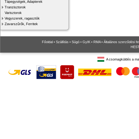
Tápegységek, Adapterek
Tranzisztorok
Varisztorok
Vegyszerek, ragasztók
Zavarszűrők, Ferritek
Főoldal
•
Szállítás
•
Súgó
•
GyIK
•
RMA
•
Általános szerződési fe
HESTO
A csomagküldés a ma