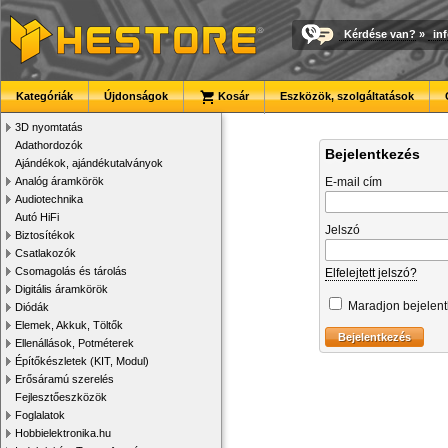
Kérdése van?
»
in
Kategóriák
Újdonságok
Kosár
Eszközök, szolgáltatások
3D nyomtatás
Adathordozók
Bejelentkezés
Ajándékok, ajándékutalványok
Analóg áramkörök
E-mail cím
Audiotechnika
Autó HiFi
Jelszó
Biztosítékok
Csatlakozók
Csomagolás és tárolás
Elfelejtett jelszó?
Digitális áramkörök
Maradjon bejelen
Diódák
Elemek, Akkuk, Töltők
Ellenállások, Potméterek
Építőkészletek (KIT, Modul)
Erősáramú szerelés
Fejlesztőeszközök
Foglalatok
Hobbielektronika.hu