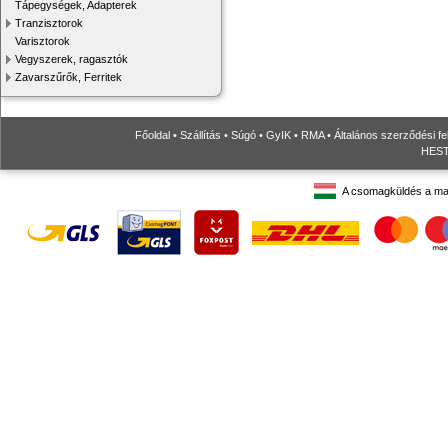
Tápegységek, Adapterek
Tranzisztorok
Varisztorok
Vegyszerek, ragasztók
Zavarszűrők, Ferritek
Főoldal
•
Szállítás
•
Súgó
•
GyIK
•
RMA
•
Általános szerződési fe
HESTO
A csomagküldés a ma