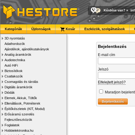
Kérdése van?
»
in
Kategóriák
Újdonságok
Kosár
Eszközök, szolgáltatások
3D nyomtatás
Adathordozók
Bejelentkezés
Ajándékok, ajándékutalványok
Analóg áramkörök
E-mail cím
Audiotechnika
Autó HiFi
Jelszó
Biztosítékok
Csatlakozók
Csomagolás és tárolás
Elfelejtett jelszó?
Digitális áramkörök
Maradjon bejelen
Diódák
Elemek, Akkuk, Töltők
Ellenállások, Potméterek
Építőkészletek (KIT, Modul)
Erősáramú szerelés
Fejlesztőeszközök
Foglalatok
Hobbielektronika.hu