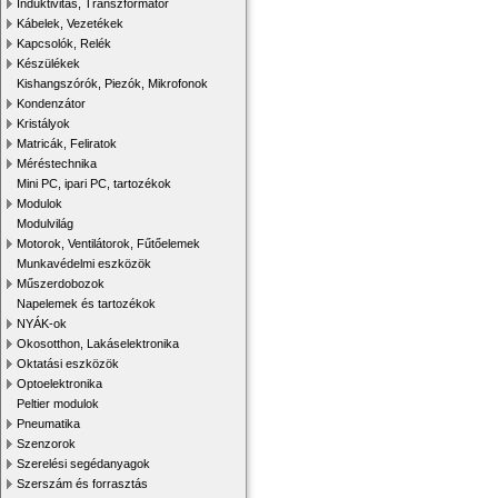
Induktivitás, Transzformátor
Kábelek, Vezetékek
Kapcsolók, Relék
Készülékek
Kishangszórók, Piezók, Mikrofonok
Kondenzátor
Kristályok
Matricák, Feliratok
Méréstechnika
Mini PC, ipari PC, tartozékok
Modulok
Modulvilág
Motorok, Ventilátorok, Fűtőelemek
Munkavédelmi eszközök
Műszerdobozok
Napelemek és tartozékok
NYÁK-ok
Okosotthon, Lakáselektronika
Oktatási eszközök
Optoelektronika
Peltier modulok
Pneumatika
Szenzorok
Szerelési segédanyagok
Szerszám és forrasztás