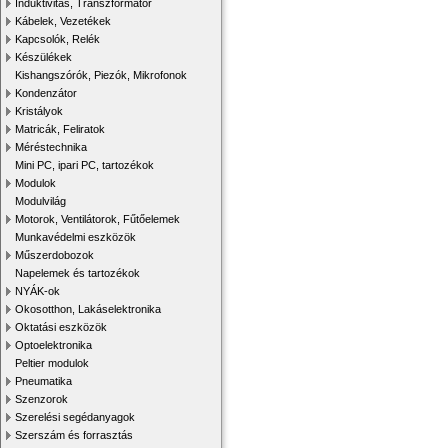
Induktivitás, Transzformátor
Kábelek, Vezetékek
Kapcsolók, Relék
Készülékek
Kishangszórók, Piezók, Mikrofonok
Kondenzátor
Kristályok
Matricák, Feliratok
Méréstechnika
Mini PC, ipari PC, tartozékok
Modulok
Modulvilág
Motorok, Ventilátorok, Fűtőelemek
Munkavédelmi eszközök
Műszerdobozok
Napelemek és tartozékok
NYÁK-ok
Okosotthon, Lakáselektronika
Oktatási eszközök
Optoelektronika
Peltier modulok
Pneumatika
Szenzorok
Szerelési segédanyagok
Szerszám és forrasztás