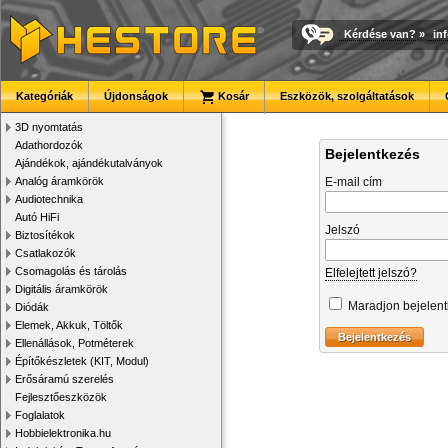
Kérdése van?
»
in
Kategóriák
Újdonságok
Kosár
Eszközök, szolgáltatások
3D nyomtatás
Adathordozók
Bejelentkezés
Ajándékok, ajándékutalványok
Analóg áramkörök
E-mail cím
Audiotechnika
Autó HiFi
Jelszó
Biztosítékok
Csatlakozók
Csomagolás és tárolás
Elfelejtett jelszó?
Digitális áramkörök
Maradjon bejelen
Diódák
Elemek, Akkuk, Töltők
Ellenállások, Potméterek
Építőkészletek (KIT, Modul)
Erősáramú szerelés
Fejlesztőeszközök
Foglalatok
Hobbielektronika.hu