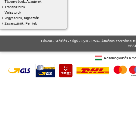
Tápegységek, Adapterek
Tranzisztorok
Varisztorok
Vegyszerek, ragasztók
Zavarszűrők, Ferritek
Főoldal
•
Szállítás
•
Súgó
•
GyIK
•
RMA
•
Általános szerződési fe
HESTO
A csomagküldés a ma