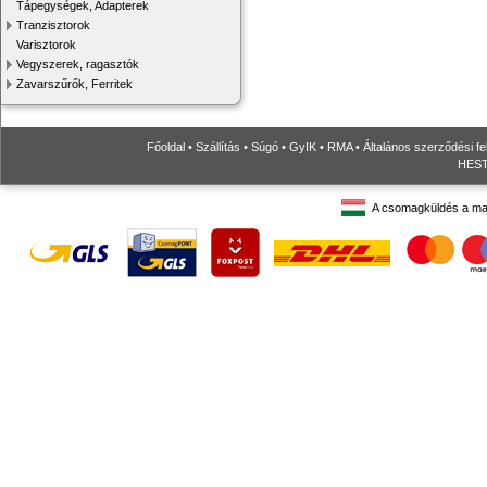
Tápegységek, Adapterek
Tranzisztorok
Varisztorok
Vegyszerek, ragasztók
Zavarszűrők, Ferritek
Főoldal
•
Szállítás
•
Súgó
•
GyIK
•
RMA
•
Általános szerződési fe
HESTO
A csomagküldés a ma