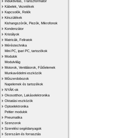
Induktivitás, Transzformátor
Kábelek, Vezetékek
Kapcsolók, Relék
Készülékek
Kishangszórók, Piezók, Mikrofonok
Kondenzátor
Kristályok
Matricák, Feliratok
Méréstechnika
Mini PC, ipari PC, tartozékok
Modulok
Modulvilág
Motorok, Ventilátorok, Fűtőelemek
Munkavédelmi eszközök
Műszerdobozok
Napelemek és tartozékok
NYÁK-ok
Okosotthon, Lakáselektronika
Oktatási eszközök
Optoelektronika
Peltier modulok
Pneumatika
Szenzorok
Szerelési segédanyagok
Szerszám és forrasztás