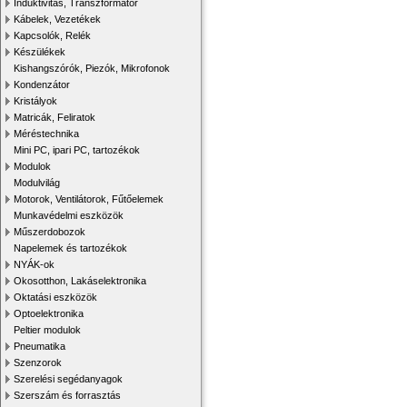
Induktivitás, Transzformátor
Kábelek, Vezetékek
Kapcsolók, Relék
Készülékek
Kishangszórók, Piezók, Mikrofonok
Kondenzátor
Kristályok
Matricák, Feliratok
Méréstechnika
Mini PC, ipari PC, tartozékok
Modulok
Modulvilág
Motorok, Ventilátorok, Fűtőelemek
Munkavédelmi eszközök
Műszerdobozok
Napelemek és tartozékok
NYÁK-ok
Okosotthon, Lakáselektronika
Oktatási eszközök
Optoelektronika
Peltier modulok
Pneumatika
Szenzorok
Szerelési segédanyagok
Szerszám és forrasztás