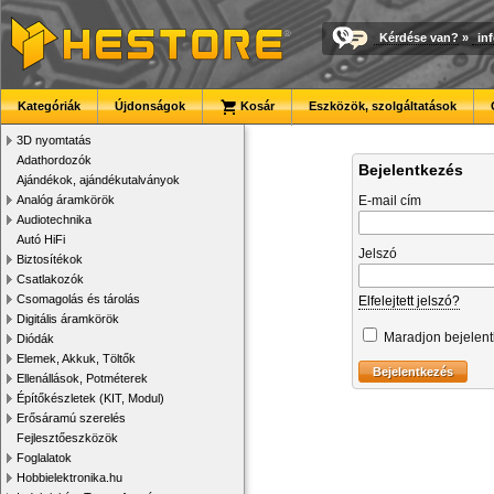
Kérdése van?
»
in
Kategóriák
Újdonságok
Kosár
Eszközök, szolgáltatások
3D nyomtatás
Adathordozók
Bejelentkezés
Ajándékok, ajándékutalványok
Analóg áramkörök
E-mail cím
Audiotechnika
Autó HiFi
Jelszó
Biztosítékok
Csatlakozók
Csomagolás és tárolás
Elfelejtett jelszó?
Digitális áramkörök
Maradjon bejelen
Diódák
Elemek, Akkuk, Töltők
Ellenállások, Potméterek
Építőkészletek (KIT, Modul)
Erősáramú szerelés
Fejlesztőeszközök
Foglalatok
Hobbielektronika.hu