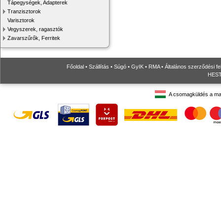
Tápegységek, Adapterek
Tranzisztorok
Varisztorok
Vegyszerek, ragasztók
Zavarszűrők, Ferritek
Főoldal
•
Szállítás
•
Súgó
•
GyIK
•
RMA
•
Általános szerződési fe
HESTO
A csomagküldés a ma