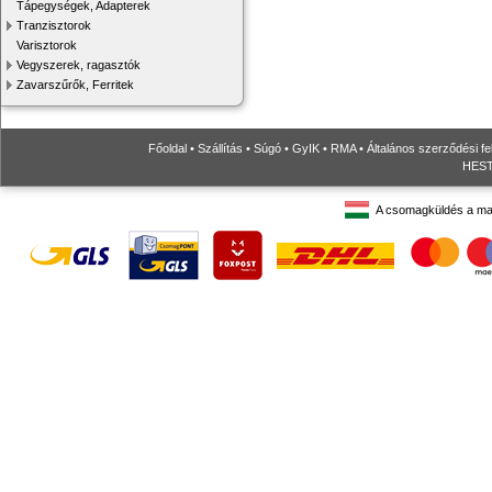
Tápegységek, Adapterek
Tranzisztorok
Varisztorok
Vegyszerek, ragasztók
Zavarszűrők, Ferritek
Főoldal
•
Szállítás
•
Súgó
•
GyIK
•
RMA
•
Általános szerződési fe
HESTO
A csomagküldés a ma