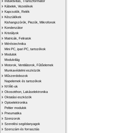
Induktivitás, Transzformátor
Kábelek, Vezetékek
Kapcsolók, Relék
Készülékek
Kishangszórók, Piezók, Mikrofonok
Kondenzátor
Kristályok
Matricák, Feliratok
Méréstechnika
Mini PC, ipari PC, tartozékok
Modulok
Modulvilág
Motorok, Ventilátorok, Fűtőelemek
Munkavédelmi eszközök
Műszerdobozok
Napelemek és tartozékok
NYÁK-ok
Okosotthon, Lakáselektronika
Oktatási eszközök
Optoelektronika
Peltier modulok
Pneumatika
Szenzorok
Szerelési segédanyagok
Szerszám és forrasztás