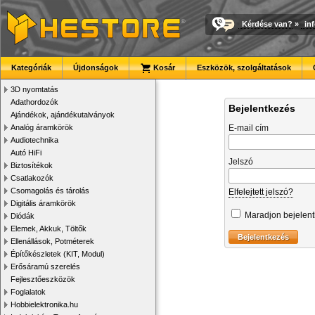
Kérdése van?
»
in
Kategóriák
Újdonságok
Kosár
Eszközök, szolgáltatások
3D nyomtatás
Adathordozók
Bejelentkezés
Ajándékok, ajándékutalványok
Analóg áramkörök
E-mail cím
Audiotechnika
Autó HiFi
Jelszó
Biztosítékok
Csatlakozók
Csomagolás és tárolás
Elfelejtett jelszó?
Digitális áramkörök
Maradjon bejelen
Diódák
Elemek, Akkuk, Töltők
Ellenállások, Potméterek
Építőkészletek (KIT, Modul)
Erősáramú szerelés
Fejlesztőeszközök
Foglalatok
Hobbielektronika.hu