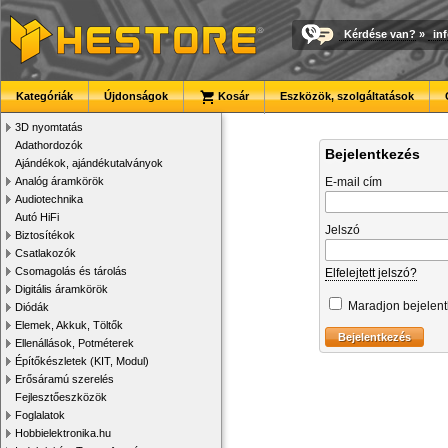
Kérdése van?
»
in
Kategóriák
Újdonságok
Kosár
Eszközök, szolgáltatások
3D nyomtatás
Adathordozók
Bejelentkezés
Ajándékok, ajándékutalványok
Analóg áramkörök
E-mail cím
Audiotechnika
Autó HiFi
Jelszó
Biztosítékok
Csatlakozók
Csomagolás és tárolás
Elfelejtett jelszó?
Digitális áramkörök
Maradjon bejelen
Diódák
Elemek, Akkuk, Töltők
Ellenállások, Potméterek
Építőkészletek (KIT, Modul)
Erősáramú szerelés
Fejlesztőeszközök
Foglalatok
Hobbielektronika.hu