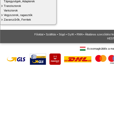
Tápegységek, Adapterek
Tranzisztorok
Varisztorok
Vegyszerek, ragasztók
Zavarszűrők, Ferritek
Főoldal
•
Szállítás
•
Súgó
•
GyIK
•
RMA
•
Általános szerződési fe
HESTO
A csomagküldés a ma