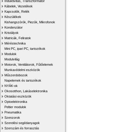
Induktivitás, Transzformátor
Kábelek, Vezetékek
Kapcsolók, Relék
Készülékek
Kishangszórók, Piezók, Mikrofonok
Kondenzátor
Kristályok
Matricák, Feliratok
Méréstechnika
Mini PC, ipari PC, tartozékok
Modulok
Modulvilág
Motorok, Ventilátorok, Fűtőelemek
Munkavédelmi eszközök
Műszerdobozok
Napelemek és tartozékok
NYÁK-ok
Okosotthon, Lakáselektronika
Oktatási eszközök
Optoelektronika
Peltier modulok
Pneumatika
Szenzorok
Szerelési segédanyagok
Szerszám és forrasztás