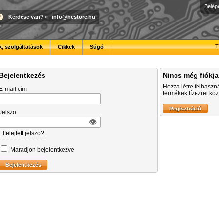
Belép
Kérdése van?
»
info@hestore.hu
T
, szolgáltatások
Cikkek
Súgó
Bejelentkezés
Nincs még fiókj
Hozza létre felhaszn
E-mail cím
termékek tízezrei közö
Jelszó
👁︎
Elfelejtett jelszó?
Maradjon bejelentkezve