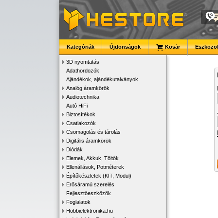
Kategóriák
Újdonságok
Kosár
Eszközök
3D nyomtatás
Adathordozók
Ajándékok, ajándékutalványok
Analóg áramkörök
Audiotechnika
Autó HiFi
Biztosítékok
Csatlakozók
Csomagolás és tárolás
Digitális áramkörök
Diódák
Elemek, Akkuk, Töltők
Ellenállások, Potméterek
Építőkészletek (KIT, Modul)
Erősáramú szerelés
Fejlesztőeszközök
Foglalatok
Hobbielektronika.hu