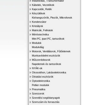
Induktivitás, Transzformátor
Kábelek, Vezetékek
Kapcsolók, Relék
Készülékek
Kishangszórók, Piezók, Mikrofonok
Kondenzátor
Kristályok
Matricák, Feliratok
Méréstechnika
Mini PC, ipari PC, tartozékok
Modulok
Modulvilág
Motorok, Ventilátorok, Fűtőelemek
Munkavédelmi eszközök
Műszerdobozok
Napelemek és tartozékok
NYÁK-ok
Okosotthon, Lakáselektronika
Oktatási eszközök
Optoelektronika
Peltier modulok
Pneumatika
Szenzorok
Szerelési segédanyagok
Szerszám és forrasztás