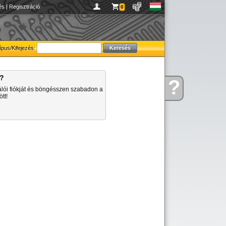
és
|
Regisztráció
0
ípus/Kifejezés:
a?
?
Kérdése
álói fiókját és böngésszen szabadon a
van
tt!