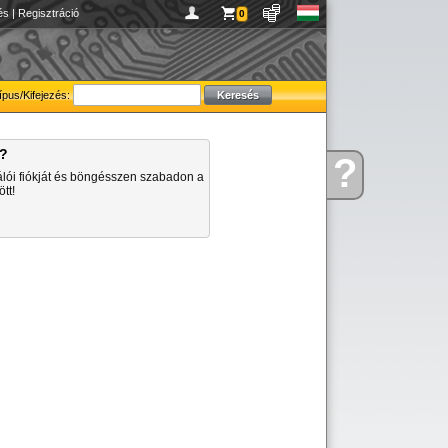
és
|
Regisztráció
0
ípus/Kifejezés:
a?
?
Kérdése
álói fiókját és böngésszen szabadon a
van
tt!