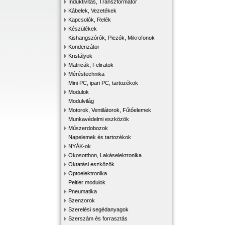
Induktivitás, Transzformátor
Kábelek, Vezetékek
Kapcsolók, Relék
Készülékek
Kishangszórók, Piezók, Mikrofonok
Kondenzátor
Kristályok
Matricák, Feliratok
Méréstechnika
Mini PC, ipari PC, tartozékok
Modulok
Modulvilág
Motorok, Ventilátorok, Fűtőelemek
Munkavédelmi eszközök
Műszerdobozok
Napelemek és tartozékok
NYÁK-ok
Okosotthon, Lakáselektronika
Oktatási eszközök
Optoelektronika
Peltier modulok
Pneumatika
Szenzorok
Szerelési segédanyagok
Szerszám és forrasztás