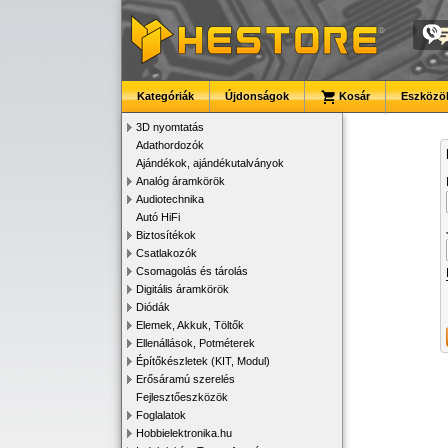
Kategóriák
Újdonságok
Kosár
Eszközök
3D nyomtatás
Adathordozók
Ajándékok, ajándékutalványok
Analóg áramkörök
Audiotechnika
Autó HiFi
Biztosítékok
Csatlakozók
Csomagolás és tárolás
Digitális áramkörök
Diódák
Elemek, Akkuk, Töltők
Ellenállások, Potméterek
Építőkészletek (KIT, Modul)
Erősáramú szerelés
Fejlesztőeszközök
Foglalatok
Hobbielektronika.hu