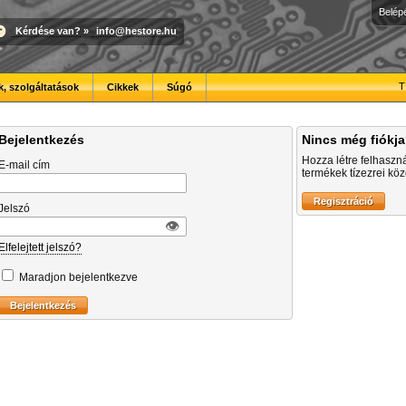
Belép
Kérdése van?
»
info@hestore.hu
T
, szolgáltatások
Cikkek
Súgó
Bejelentkezés
Nincs még fiókj
Hozza létre felhaszn
E-mail cím
termékek tízezrei közö
Jelszó
👁︎
Elfelejtett jelszó?
Maradjon bejelentkezve