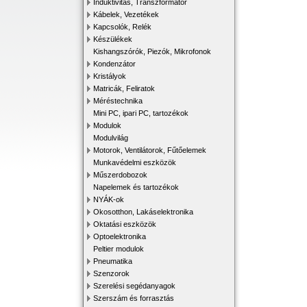
Induktivitás, Transzformátor
Kábelek, Vezetékek
Kapcsolók, Relék
Készülékek
Kishangszórók, Piezók, Mikrofonok
Kondenzátor
Kristályok
Matricák, Feliratok
Méréstechnika
Mini PC, ipari PC, tartozékok
Modulok
Modulvilág
Motorok, Ventilátorok, Fűtőelemek
Munkavédelmi eszközök
Műszerdobozok
Napelemek és tartozékok
NYÁK-ok
Okosotthon, Lakáselektronika
Oktatási eszközök
Optoelektronika
Peltier modulok
Pneumatika
Szenzorok
Szerelési segédanyagok
Szerszám és forrasztás