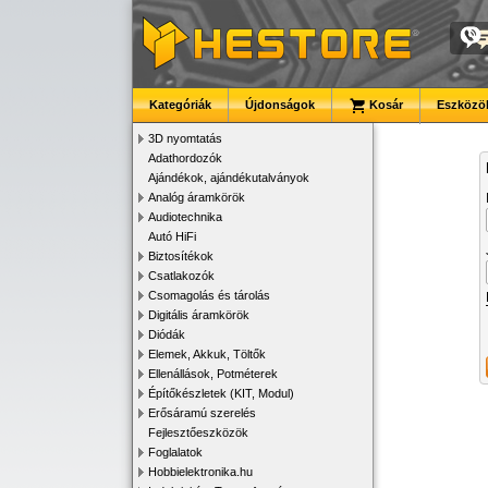
Kategóriák
Újdonságok
Kosár
Eszközök
3D nyomtatás
Adathordozók
Ajándékok, ajándékutalványok
Analóg áramkörök
Audiotechnika
Autó HiFi
Biztosítékok
Csatlakozók
Csomagolás és tárolás
Digitális áramkörök
Diódák
Elemek, Akkuk, Töltők
Ellenállások, Potméterek
Építőkészletek (KIT, Modul)
Erősáramú szerelés
Fejlesztőeszközök
Foglalatok
Hobbielektronika.hu