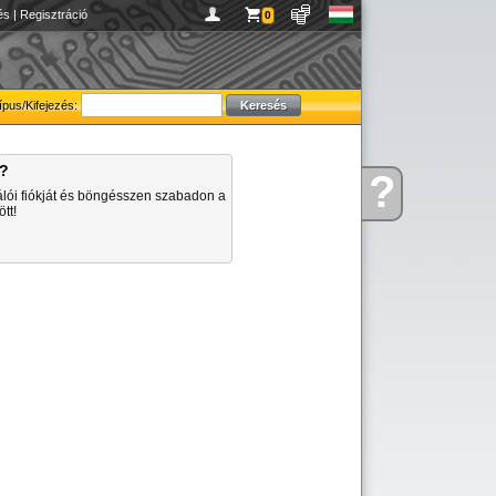
és
|
Regisztráció
0
ípus/Kifejezés:
a?
?
Kérdése
álói fiókját és böngésszen szabadon a
van
tt!