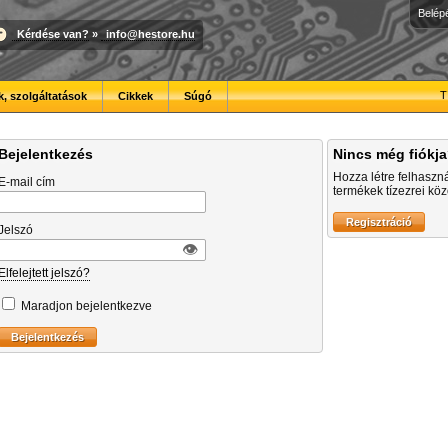
Belép
Kérdése van?
»
info@hestore.hu
T
, szolgáltatások
Cikkek
Súgó
Bejelentkezés
Nincs még fiókj
Hozza létre felhaszn
E-mail cím
termékek tízezrei közö
Jelszó
👁︎
Elfelejtett jelszó?
Maradjon bejelentkezve