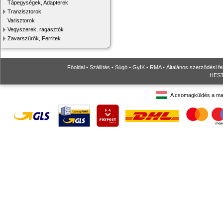
Tápegységek, Adapterek
Tranzisztorok
Varisztorok
Vegyszerek, ragasztók
Zavarszűrők, Ferritek
Főoldal
•
Szállítás
•
Súgó
•
GyIK
•
RMA
•
Általános szerződési fe
HESTO
A csomagküldés a ma