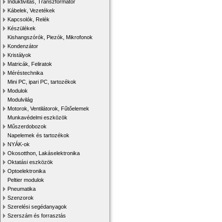
Induktivitás, Transzformátor
Kábelek, Vezetékek
Kapcsolók, Relék
Készülékek
Kishangszórók, Piezók, Mikrofonok
Kondenzátor
Kristályok
Matricák, Feliratok
Méréstechnika
Mini PC, ipari PC, tartozékok
Modulok
Modulvilág
Motorok, Ventilátorok, Fűtőelemek
Munkavédelmi eszközök
Műszerdobozok
Napelemek és tartozékok
NYÁK-ok
Okosotthon, Lakáselektronika
Oktatási eszközök
Optoelektronika
Peltier modulok
Pneumatika
Szenzorok
Szerelési segédanyagok
Szerszám és forrasztás