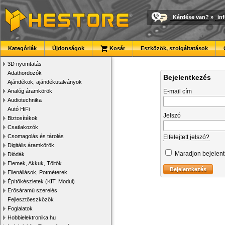
Kérdése van?
»
in
Kategóriák
Újdonságok
Kosár
Eszközök, szolgáltatások
3D nyomtatás
Adathordozók
Bejelentkezés
Ajándékok, ajándékutalványok
Analóg áramkörök
E-mail cím
Audiotechnika
Autó HiFi
Jelszó
Biztosítékok
Csatlakozók
Csomagolás és tárolás
Elfelejtett jelszó?
Digitális áramkörök
Maradjon bejelen
Diódák
Elemek, Akkuk, Töltők
Ellenállások, Potméterek
Építőkészletek (KIT, Modul)
Erősáramú szerelés
Fejlesztőeszközök
Foglalatok
Hobbielektronika.hu