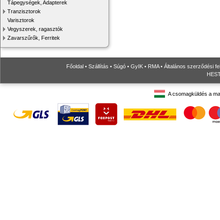
Tápegységek, Adapterek
Tranzisztorok
Varisztorok
Vegyszerek, ragasztók
Zavarszűrők, Ferritek
Főoldal
•
Szállítás
•
Súgó
•
GyIK
•
RMA
•
Általános szerződési fe
HESTO
A csomagküldés a ma