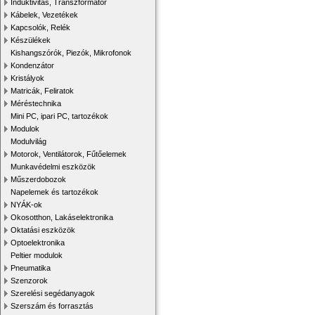
Induktivitás, Transzformátor
Kábelek, Vezetékek
Kapcsolók, Relék
Készülékek
Kishangszórók, Piezók, Mikrofonok
Kondenzátor
Kristályok
Matricák, Feliratok
Méréstechnika
Mini PC, ipari PC, tartozékok
Modulok
Modulvilág
Motorok, Ventilátorok, Fűtőelemek
Munkavédelmi eszközök
Műszerdobozok
Napelemek és tartozékok
NYÁK-ok
Okosotthon, Lakáselektronika
Oktatási eszközök
Optoelektronika
Peltier modulok
Pneumatika
Szenzorok
Szerelési segédanyagok
Szerszám és forrasztás