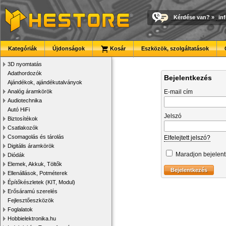
Kérdése van?
»
in
Kategóriák
Újdonságok
Kosár
Eszközök, szolgáltatások
3D nyomtatás
Adathordozók
Bejelentkezés
Ajándékok, ajándékutalványok
Analóg áramkörök
E-mail cím
Audiotechnika
Autó HiFi
Jelszó
Biztosítékok
Csatlakozók
Csomagolás és tárolás
Elfelejtett jelszó?
Digitális áramkörök
Maradjon bejelen
Diódák
Elemek, Akkuk, Töltők
Ellenállások, Potméterek
Építőkészletek (KIT, Modul)
Erősáramú szerelés
Fejlesztőeszközök
Foglalatok
Hobbielektronika.hu