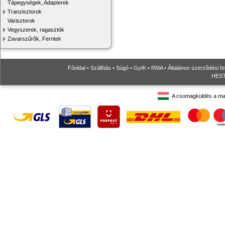
Tápegységek, Adapterek
Tranzisztorok
Varisztorok
Vegyszerek, ragasztók
Zavarszűrők, Ferritek
Főoldal
•
Szállítás
•
Súgó
•
GyIK
•
RMA
•
Általános szerződési fe
HESTO
A csomagküldés a ma