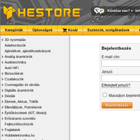
Kérdése van?
»
in
Kategóriák
Újdonságok
Kosár
Eszközök, szolgáltatások
3D nyomtatás
Adathordozók
Bejelentkezés
Ajándékok, ajándékutalványok
Analóg áramkörök
E-mail cím
Audiotechnika
Autó HiFi
Jelszó
Biztosítékok
Csatlakozók
Csomagolás és tárolás
Elfelejtett jelszó?
Digitális áramkörök
Maradjon bejelen
Diódák
Elemek, Akkuk, Töltők
Ellenállások, Potméterek
Építőkészletek (KIT, Modul)
Erősáramú szerelés
Fejlesztőeszközök
Foglalatok
Hobbielektronika.hu