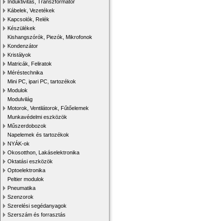
Induktivitás, Transzformátor
Kábelek, Vezetékek
Kapcsolók, Relék
Készülékek
Kishangszórók, Piezók, Mikrofonok
Kondenzátor
Kristályok
Matricák, Feliratok
Méréstechnika
Mini PC, ipari PC, tartozékok
Modulok
Modulvilág
Motorok, Ventilátorok, Fűtőelemek
Munkavédelmi eszközök
Műszerdobozok
Napelemek és tartozékok
NYÁK-ok
Okosotthon, Lakáselektronika
Oktatási eszközök
Optoelektronika
Peltier modulok
Pneumatika
Szenzorok
Szerelési segédanyagok
Szerszám és forrasztás