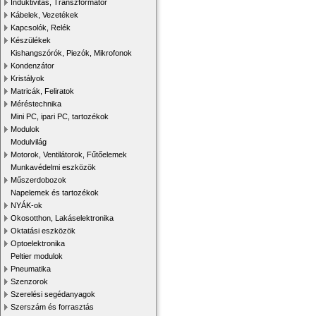
Induktivitás, Transzformátor
Kábelek, Vezetékek
Kapcsolók, Relék
Készülékek
Kishangszórók, Piezók, Mikrofonok
Kondenzátor
Kristályok
Matricák, Feliratok
Méréstechnika
Mini PC, ipari PC, tartozékok
Modulok
Modulvilág
Motorok, Ventilátorok, Fűtőelemek
Munkavédelmi eszközök
Műszerdobozok
Napelemek és tartozékok
NYÁK-ok
Okosotthon, Lakáselektronika
Oktatási eszközök
Optoelektronika
Peltier modulok
Pneumatika
Szenzorok
Szerelési segédanyagok
Szerszám és forrasztás