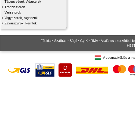
Tápegységek, Adapterek
Tranzisztorok
Varisztorok
Vegyszerek, ragasztók
Zavarszűrők, Ferritek
Főoldal
•
Szállítás
•
Súgó
•
GyIK
•
RMA
•
Általános szerződési fe
HESTO
A csomagküldés a ma