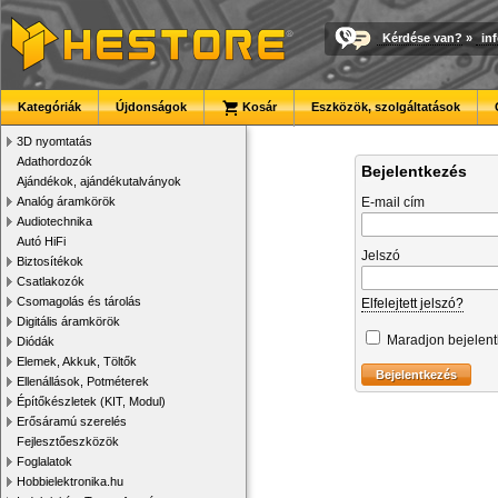
Kérdése van?
»
in
Kategóriák
Újdonságok
Kosár
Eszközök, szolgáltatások
3D nyomtatás
Adathordozók
Bejelentkezés
Ajándékok, ajándékutalványok
Analóg áramkörök
E-mail cím
Audiotechnika
Autó HiFi
Jelszó
Biztosítékok
Csatlakozók
Csomagolás és tárolás
Elfelejtett jelszó?
Digitális áramkörök
Maradjon bejelen
Diódák
Elemek, Akkuk, Töltők
Ellenállások, Potméterek
Építőkészletek (KIT, Modul)
Erősáramú szerelés
Fejlesztőeszközök
Foglalatok
Hobbielektronika.hu