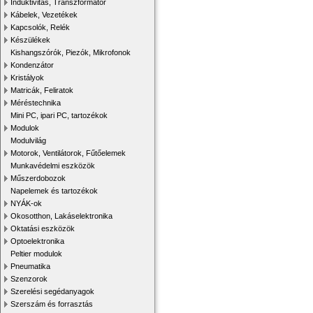
Induktivitás, Transzformátor
Kábelek, Vezetékek
Kapcsolók, Relék
Készülékek
Kishangszórók, Piezók, Mikrofonok
Kondenzátor
Kristályok
Matricák, Feliratok
Méréstechnika
Mini PC, ipari PC, tartozékok
Modulok
Modulvilág
Motorok, Ventilátorok, Fűtőelemek
Munkavédelmi eszközök
Műszerdobozok
Napelemek és tartozékok
NYÁK-ok
Okosotthon, Lakáselektronika
Oktatási eszközök
Optoelektronika
Peltier modulok
Pneumatika
Szenzorok
Szerelési segédanyagok
Szerszám és forrasztás