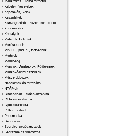
Induktivitás, Transzformátor
Kábelek, Vezetékek
Kapcsolók, Relék
Készülékek
Kishangszórók, Piezók, Mikrofonok
Kondenzátor
Kristályok
Matricák, Feliratok
Méréstechnika
Mini PC, ipari PC, tartozékok
Modulok
Modulvilág
Motorok, Ventilátorok, Fűtőelemek
Munkavédelmi eszközök
Műszerdobozok
Napelemek és tartozékok
NYÁK-ok
Okosotthon, Lakáselektronika
Oktatási eszközök
Optoelektronika
Peltier modulok
Pneumatika
Szenzorok
Szerelési segédanyagok
Szerszám és forrasztás