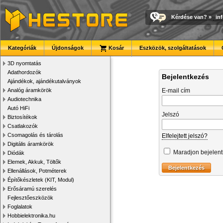
Kérdése van?
»
in
Kategóriák
Újdonságok
Kosár
Eszközök, szolgáltatások
3D nyomtatás
Adathordozók
Bejelentkezés
Ajándékok, ajándékutalványok
Analóg áramkörök
E-mail cím
Audiotechnika
Autó HiFi
Jelszó
Biztosítékok
Csatlakozók
Csomagolás és tárolás
Elfelejtett jelszó?
Digitális áramkörök
Maradjon bejelen
Diódák
Elemek, Akkuk, Töltők
Ellenállások, Potméterek
Építőkészletek (KIT, Modul)
Erősáramú szerelés
Fejlesztőeszközök
Foglalatok
Hobbielektronika.hu