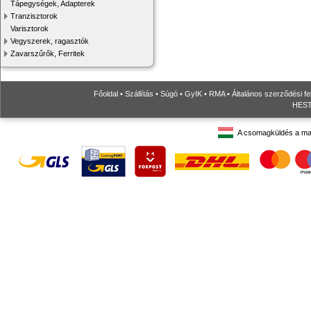
Tápegységek, Adapterek
Tranzisztorok
Varisztorok
Vegyszerek, ragasztók
Zavarszűrők, Ferritek
Főoldal
•
Szállítás
•
Súgó
•
GyIK
•
RMA
•
Általános szerződési fe
HESTO
A csomagküldés a ma