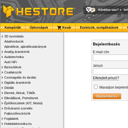
Kérdése van?
»
in
Kategóriák
Újdonságok
Kosár
Eszközök, szolgáltatások
3D nyomtatás
Adathordozók
Bejelentkezés
Ajándékok, ajándékutalványok
Analóg áramkörök
E-mail cím
Audiotechnika
Autó HiFi
Jelszó
Biztosítékok
Csatlakozók
Csomagolás és tárolás
Elfelejtett jelszó?
Digitális áramkörök
Maradjon bejelen
Diódák
Elemek, Akkuk, Töltők
Ellenállások, Potméterek
Építőkészletek (KIT, Modul)
Erősáramú szerelés
Fejlesztőeszközök
Foglalatok
Hobbielektronika.hu