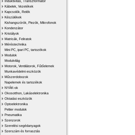
Induktivitás, Transzformátor
Kábelek, Vezetékek
Kapcsolók, Relék
Készülékek
Kishangszórók, Piezók, Mikrofonok
Kondenzátor
Kristályok
Matricák, Feliratok
Méréstechnika
Mini PC, ipari PC, tartozékok
Modulok
Modulvilág
Motorok, Ventilátorok, Fűtőelemek
Munkavédelmi eszközök
Műszerdobozok
Napelemek és tartozékok
NYÁK-ok
Okosotthon, Lakáselektronika
Oktatási eszközök
Optoelektronika
Peltier modulok
Pneumatika
Szenzorok
Szerelési segédanyagok
Szerszám és forrasztás