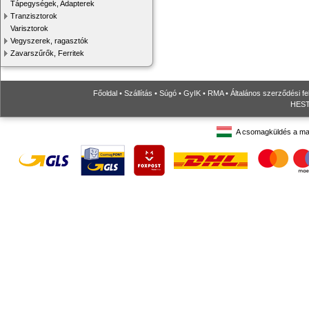
Tápegységek, Adapterek
Tranzisztorok
Varisztorok
Vegyszerek, ragasztók
Zavarszűrők, Ferritek
Főoldal
•
Szállítás
•
Súgó
•
GyIK
•
RMA
•
Általános szerződési fe
HESTO
A csomagküldés a ma