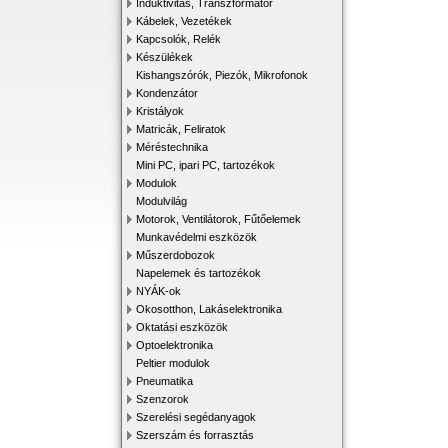
Induktivitás, Transzformátor
Kábelek, Vezetékek
Kapcsolók, Relék
Készülékek
Kishangszórók, Piezók, Mikrofonok
Kondenzátor
Kristályok
Matricák, Feliratok
Méréstechnika
Mini PC, ipari PC, tartozékok
Modulok
Modulvilág
Motorok, Ventilátorok, Fűtőelemek
Munkavédelmi eszközök
Műszerdobozok
Napelemek és tartozékok
NYÁK-ok
Okosotthon, Lakáselektronika
Oktatási eszközök
Optoelektronika
Peltier modulok
Pneumatika
Szenzorok
Szerelési segédanyagok
Szerszám és forrasztás