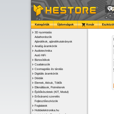
Kategóriák
Újdonságok
Kosár
Eszközök
3D nyomtatás
Adathordozók
Ajándékok, ajándékutalványok
Analóg áramkörök
Audiotechnika
Autó HiFi
Biztosítékok
Csatlakozók
Csomagolás és tárolás
Digitális áramkörök
Diódák
Elemek, Akkuk, Töltők
Ellenállások, Potméterek
Építőkészletek (KIT, Modul)
Erősáramú szerelés
Fejlesztőeszközök
Foglalatok
Hobbielektronika.hu