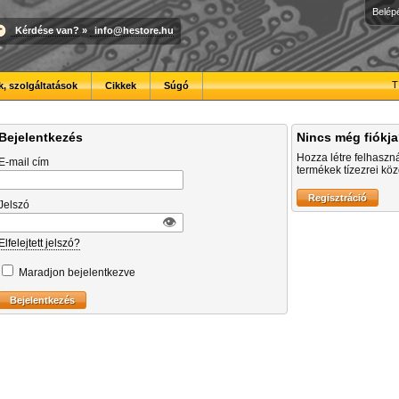
Belép
Kérdése van?
»
info@hestore.hu
T
, szolgáltatások
Cikkek
Súgó
Bejelentkezés
Nincs még fiókj
Hozza létre felhaszn
E-mail cím
termékek tízezrei közö
Jelszó
👁︎
Elfelejtett jelszó?
Maradjon bejelentkezve