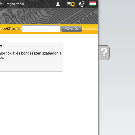
és
|
Regisztráció
0
ípus/Kifejezés:
a?
?
Kérdése
álói fiókját és böngésszen szabadon a
van
tt!