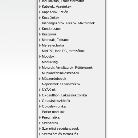
Induktivitás, Transzformátor
Kábelek, Vezetékek
Kapcsolók, Relék
Készülékek
Kishangszórók, Piezók, Mikrofonok
Kondenzátor
Kristályok
Matricák, Feliratok
Méréstechnika
Mini PC, ipari PC, tartozékok
Modulok
Modulvilág
Motorok, Ventilátorok, Fűtőelemek
Munkavédelmi eszközök
Műszerdobozok
Napelemek és tartozékok
NYÁK-ok
Okosotthon, Lakáselektronika
Oktatási eszközök
Optoelektronika
Peltier modulok
Pneumatika
Szenzorok
Szerelési segédanyagok
Szerszám és forrasztás