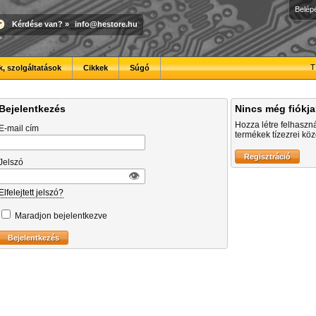
Belép
Kérdése van?
»
info@hestore.hu
T
, szolgáltatások
Cikkek
Súgó
Bejelentkezés
Nincs még fiókj
Hozza létre felhaszn
E-mail cím
termékek tízezrei közö
Jelszó
👁︎
Elfelejtett jelszó?
Maradjon bejelentkezve