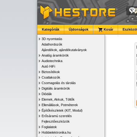
Kategóriák
Újdonságok
Kosár
Eszközök
3D nyomtatás
Adathordozók
Ajándékok, ajándékutalványok
Analóg áramkörök
Audiotechnika
Autó HiFi
Biztosítékok
Csatlakozók
Csomagolás és tárolás
Digitális áramkörök
Diódák
Elemek, Akkuk, Töltők
Ellenállások, Potméterek
Építőkészletek (KIT, Modul)
Erősáramú szerelés
Fejlesztőeszközök
Foglalatok
Hobbielektronika.hu