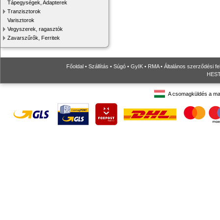
Tápegységek, Adapterek
Tranzisztorok
Varisztorok
Vegyszerek, ragasztók
Zavarszűrők, Ferritek
Főoldal
•
Szállítás
•
Súgó
•
GyIK
•
RMA
•
Általános szerződési fe
HESTO
A csomagküldés a ma