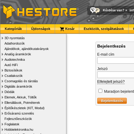
Kérdése van?
»
in
Kategóriák
Újdonságok
Kosár
Eszközök, szolgáltatások
3D nyomtatás
Adathordozók
Bejelentkezés
Ajándékok, ajándékutalványok
Analóg áramkörök
E-mail cím
Audiotechnika
Autó HiFi
Jelszó
Biztosítékok
Csatlakozók
Csomagolás és tárolás
Elfelejtett jelszó?
Digitális áramkörök
Maradjon bejelen
Diódák
Elemek, Akkuk, Töltők
Ellenállások, Potméterek
Építőkészletek (KIT, Modul)
Erősáramú szerelés
Fejlesztőeszközök
Foglalatok
Hobbielektronika.hu