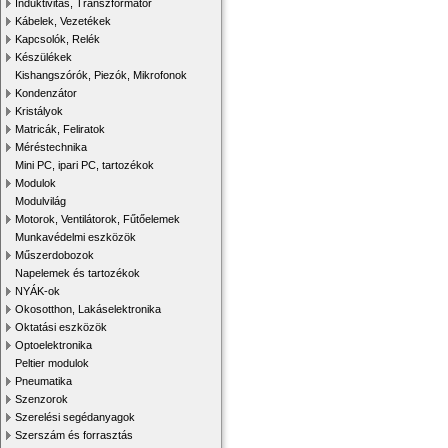
Induktivitás, Transzformátor
Kábelek, Vezetékek
Kapcsolók, Relék
Készülékek
Kishangszórók, Piezók, Mikrofonok
Kondenzátor
Kristályok
Matricák, Feliratok
Méréstechnika
Mini PC, ipari PC, tartozékok
Modulok
Modulvilág
Motorok, Ventilátorok, Fűtőelemek
Munkavédelmi eszközök
Műszerdobozok
Napelemek és tartozékok
NYÁK-ok
Okosotthon, Lakáselektronika
Oktatási eszközök
Optoelektronika
Peltier modulok
Pneumatika
Szenzorok
Szerelési segédanyagok
Szerszám és forrasztás