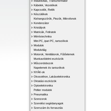
Induktivitás, Transzformátor
Kábelek, Vezetékek
Kapcsolók, Relék
Készülékek
Kishangszórók, Piezók, Mikrofonok
Kondenzátor
Kristályok
Matricák, Feliratok
Méréstechnika
Mini PC, ipari PC, tartozékok
Modulok
Modulvilág
Motorok, Ventilátorok, Fűtőelemek
Munkavédelmi eszközök
Műszerdobozok
Napelemek és tartozékok
NYÁK-ok
Okosotthon, Lakáselektronika
Oktatási eszközök
Optoelektronika
Peltier modulok
Pneumatika
Szenzorok
Szerelési segédanyagok
Szerszám és forrasztás