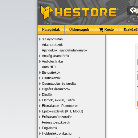
Kategóriák
Újdonságok
Kosár
Eszközök
3D nyomtatás
Adathordozók
Ajándékok, ajándékutalványok
Analóg áramkörök
Audiotechnika
Autó HiFi
Biztosítékok
Csatlakozók
Csomagolás és tárolás
Digitális áramkörök
Diódák
Elemek, Akkuk, Töltők
Ellenállások, Potméterek
Építőkészletek (KIT, Modul)
Erősáramú szerelés
Fejlesztőeszközök
Foglalatok
Hobbielektronika.hu