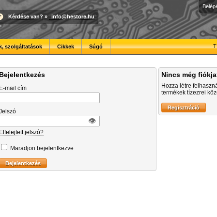
Belép
Kérdése van?
»
info@hestore.hu
T
, szolgáltatások
Cikkek
Súgó
Bejelentkezés
Nincs még fiókj
Hozza létre felhaszn
E-mail cím
termékek tízezrei közö
Jelszó
👁︎
Elfelejtett jelszó?
Maradjon bejelentkezve