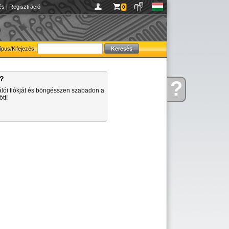
és
|
Regisztráció
0
ípus/Kifejezés:
a?
?
Kérdése
álói fiókját és böngésszen szabadon a
van
tt!