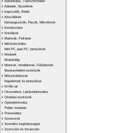
Induktivitás, Transzformátor
Kábelek, Vezetékek
Kapcsolók, Relék
Készülékek
Kishangszórók, Piezók, Mikrofonok
Kondenzátor
Kristályok
Matricák, Feliratok
Méréstechnika
Mini PC, ipari PC, tartozékok
Modulok
Modulvilág
Motorok, Ventilátorok, Fűtőelemek
Munkavédelmi eszközök
Műszerdobozok
Napelemek és tartozékok
NYÁK-ok
Okosotthon, Lakáselektronika
Oktatási eszközök
Optoelektronika
Peltier modulok
Pneumatika
Szenzorok
Szerelési segédanyagok
Szerszám és forrasztás