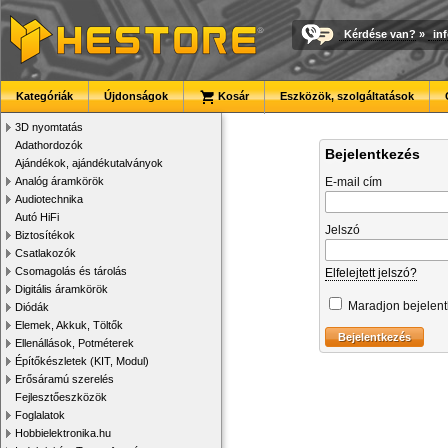
Kérdése van?
»
in
Kategóriák
Újdonságok
Kosár
Eszközök, szolgáltatások
3D nyomtatás
Adathordozók
Bejelentkezés
Ajándékok, ajándékutalványok
Analóg áramkörök
E-mail cím
Audiotechnika
Autó HiFi
Jelszó
Biztosítékok
Csatlakozók
Csomagolás és tárolás
Elfelejtett jelszó?
Digitális áramkörök
Maradjon bejelen
Diódák
Elemek, Akkuk, Töltők
Ellenállások, Potméterek
Építőkészletek (KIT, Modul)
Erősáramú szerelés
Fejlesztőeszközök
Foglalatok
Hobbielektronika.hu