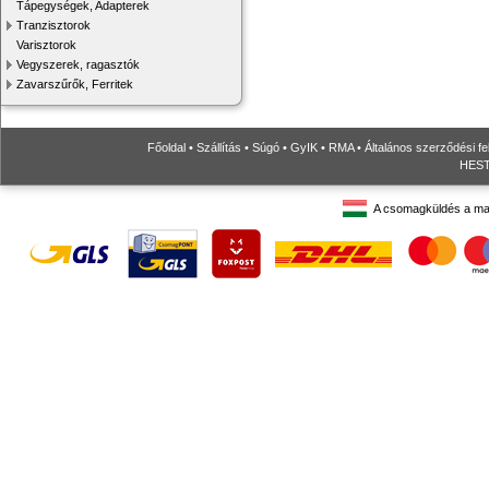
Tápegységek, Adapterek
Tranzisztorok
Varisztorok
Vegyszerek, ragasztók
Zavarszűrők, Ferritek
Főoldal
•
Szállítás
•
Súgó
•
GyIK
•
RMA
•
Általános szerződési fe
HESTO
A csomagküldés a ma