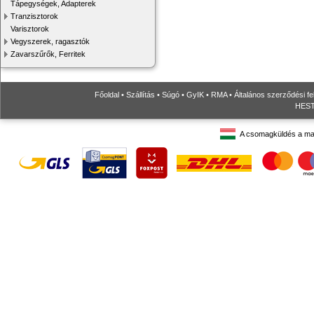
Tápegységek, Adapterek
Tranzisztorok
Varisztorok
Vegyszerek, ragasztók
Zavarszűrők, Ferritek
Főoldal
•
Szállítás
•
Súgó
•
GyIK
•
RMA
•
Általános szerződési fe
HESTO
A csomagküldés a ma