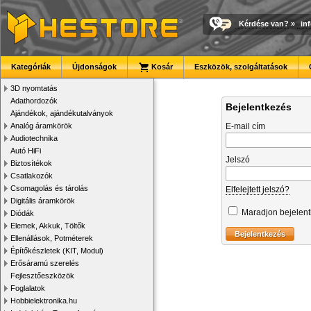
Kérdése van?
»
in
Kategóriák
Újdonságok
Kosár
Eszközök, szolgáltatások
3D nyomtatás
Adathordozók
Bejelentkezés
Ajándékok, ajándékutalványok
Analóg áramkörök
E-mail cím
Audiotechnika
Autó HiFi
Jelszó
Biztosítékok
Csatlakozók
Csomagolás és tárolás
Elfelejtett jelszó?
Digitális áramkörök
Maradjon bejelen
Diódák
Elemek, Akkuk, Töltők
Ellenállások, Potméterek
Építőkészletek (KIT, Modul)
Erősáramú szerelés
Fejlesztőeszközök
Foglalatok
Hobbielektronika.hu