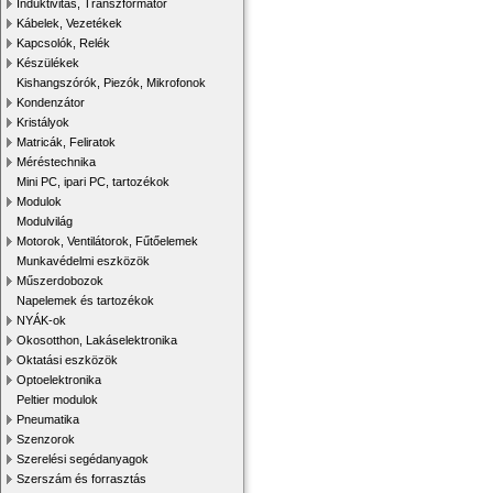
Induktivitás, Transzformátor
Kábelek, Vezetékek
Kapcsolók, Relék
Készülékek
Kishangszórók, Piezók, Mikrofonok
Kondenzátor
Kristályok
Matricák, Feliratok
Méréstechnika
Mini PC, ipari PC, tartozékok
Modulok
Modulvilág
Motorok, Ventilátorok, Fűtőelemek
Munkavédelmi eszközök
Műszerdobozok
Napelemek és tartozékok
NYÁK-ok
Okosotthon, Lakáselektronika
Oktatási eszközök
Optoelektronika
Peltier modulok
Pneumatika
Szenzorok
Szerelési segédanyagok
Szerszám és forrasztás