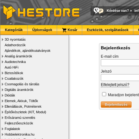
Kérdése van?
»
in
Kategóriák
Újdonságok
Kosár
Eszközök, szolgáltatások
3D nyomtatás
Adathordozók
Bejelentkezés
Ajándékok, ajándékutalványok
Analóg áramkörök
E-mail cím
Audiotechnika
Autó HiFi
Jelszó
Biztosítékok
Csatlakozók
Csomagolás és tárolás
Elfelejtett jelszó?
Digitális áramkörök
Maradjon bejelen
Diódák
Elemek, Akkuk, Töltők
Ellenállások, Potméterek
Építőkészletek (KIT, Modul)
Erősáramú szerelés
Fejlesztőeszközök
Foglalatok
Hobbielektronika.hu