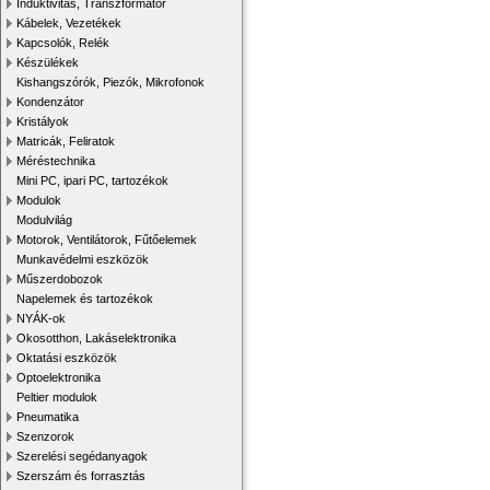
Induktivitás, Transzformátor
Kábelek, Vezetékek
Kapcsolók, Relék
Készülékek
Kishangszórók, Piezók, Mikrofonok
Kondenzátor
Kristályok
Matricák, Feliratok
Méréstechnika
Mini PC, ipari PC, tartozékok
Modulok
Modulvilág
Motorok, Ventilátorok, Fűtőelemek
Munkavédelmi eszközök
Műszerdobozok
Napelemek és tartozékok
NYÁK-ok
Okosotthon, Lakáselektronika
Oktatási eszközök
Optoelektronika
Peltier modulok
Pneumatika
Szenzorok
Szerelési segédanyagok
Szerszám és forrasztás