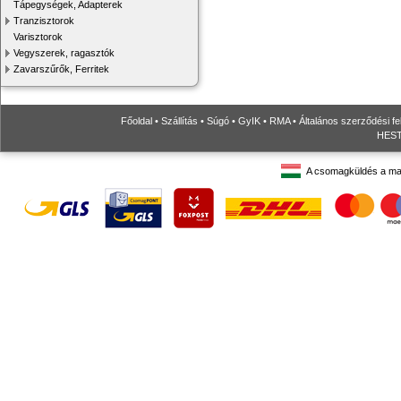
Tápegységek, Adapterek
Tranzisztorok
Varisztorok
Vegyszerek, ragasztók
Zavarszűrők, Ferritek
Főoldal
•
Szállítás
•
Súgó
•
GyIK
•
RMA
•
Általános szerződési fe
HESTO
A csomagküldés a ma