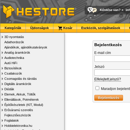
Kérdése van?
»
in
Kategóriák
Újdonságok
Kosár
Eszközök, szolgáltatások
3D nyomtatás
Adathordozók
Bejelentkezés
Ajándékok, ajándékutalványok
Analóg áramkörök
E-mail cím
Audiotechnika
Autó HiFi
Jelszó
Biztosítékok
Csatlakozók
Csomagolás és tárolás
Elfelejtett jelszó?
Digitális áramkörök
Maradjon bejelen
Diódák
Elemek, Akkuk, Töltők
Ellenállások, Potméterek
Építőkészletek (KIT, Modul)
Erősáramú szerelés
Fejlesztőeszközök
Foglalatok
Hobbielektronika.hu