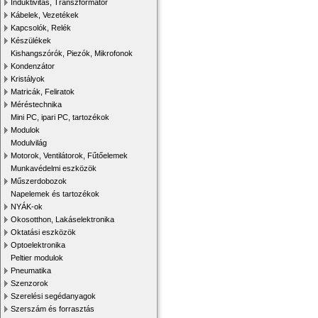
Induktivitás, Transzformátor
Kábelek, Vezetékek
Kapcsolók, Relék
Készülékek
Kishangszórók, Piezók, Mikrofonok
Kondenzátor
Kristályok
Matricák, Feliratok
Méréstechnika
Mini PC, ipari PC, tartozékok
Modulok
Modulvilág
Motorok, Ventilátorok, Fűtőelemek
Munkavédelmi eszközök
Műszerdobozok
Napelemek és tartozékok
NYÁK-ok
Okosotthon, Lakáselektronika
Oktatási eszközök
Optoelektronika
Peltier modulok
Pneumatika
Szenzorok
Szerelési segédanyagok
Szerszám és forrasztás